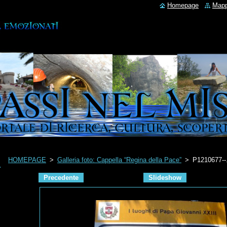
Homepage
Mapp
HOMEPAGE
>
Galleria foto: Cappella “Regina della Pace”
>
P1210677--
Precedente
Slideshow