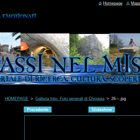
Homepage
Mapp
HOMEPAGE
>
Galleria foto: Foto generali di Chioggia
>
26---.jpg
Precedente
Slideshow