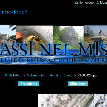
Homepage
Mapp
HOMEPAGE
>
Galleria foto: I ruderi di S.Cosmo
>
P1080426.jpg
Precedente
Slideshow