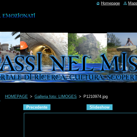
Homepage
Mapp
HOMEPAGE
>
Galleria foto: LIMOGES
>
P1210974.jpg
Precedente
Slideshow