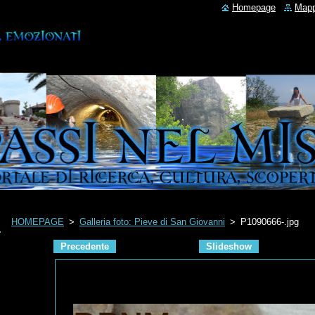
Homepage
Mapp
HOMEPAGE
>
Galleria foto: Pieve di San Giovanni
>
P1090666-.jpg
Precedente
Slideshow