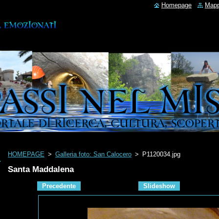
Homepage
Mapp
HOMEPAGE
>
Galleria foto: San Calocero
>
P1120034.jpg
Santa Maddalena
Precedente
Slideshow