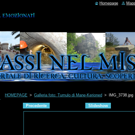
Homepage
Mapp
HOMEPAGE
>
Galleria foto: Tumulo di Mane-Kerioned
>
IMG_3738.jpg
Precedente
Slideshow