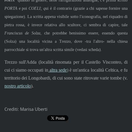
porta
" quando in genere, nelle raffigurazioni analoghe, c'è prima scritto
PORTA
e poi
COELI; q
ui è il contrario (grazie a chi sapesse fornire una
spiegazione). La scritta appena visibile sotto l'iconografia, nel riquadro di
pietra rossa, è invece relativa allo scultore, ci sembra di capire, tale
Franciscus de Solza
, che potrebbe benissimo essere, essendo questa
(Solza) una località vicina a Trezzo, dove -tra l'altro- nella chiesa
parrocchiale si trova un'altra scritta simile (vedasi scheda).
Trezzo sull'Adda (località rinomata per il Castello Visconteo, di
cui ci siamo occupati in
altra sede
) è un'antica località Celtica, e fu
territorio dei Longobardi, di cui sono state ritrovate varie tombe (v.
nostro articolo
).
Crediti: Marisa Uberti