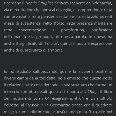
ricordano il
Nobile Ottuplice Sentiero
scoperto da Siddhartha,
via di rettitudine che porta al risveglio, e comprendono: retta
comprensione, retto pensiero, retta parola, retta azione, retti
mezzi di sussistenza, retto sforzo, retta presenza mentale e
retta concentrazione ), portafortuna, purificatore
dell’umanità e la pronuncia di questa parola, in cinese, ha
anche il significato di “felicità”, quindi il nodo è espressione
anche di questo stato di armonia.
Io ho studiato saltibeccando qua e là alcune filosofie in
diversi campi da autodidatta, ne è emerso che questo nodo
li relaziona tutti; considerando la sua struttura che forma un
intreccio con otto petali questo ci riporta all’
I-Ching
, il libro
dei mutamenti con i 64 esagrammi, il 64 è un multiplo
dell’otto, al
Feng-Shui
, la Geomanzia cinese con il quadrato
magico come riferimento, quest’ultimo conta 9 caselle nel