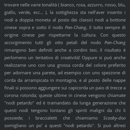
trovare nelle varie tonalità ( bianco, rosa, azzurro, rosso, blu,
giallo, verde, ecc… ), la sottigliezza sta nell’aver inserito i
nodi a doppia moneta al posto dei classici nodi a bottone
cinese sopra e sotto il nodo
Pan-Chang
, il tutto sempre di
origine cinese per rispettarne la cultura. Con questo
accorgimento tutti gli otto petali del nodo
Pan-Chang
rimangono ben definiti anche a cordini tesi, il risultato è
perlomeno un tentativo di creatività! Oppure si può anche
realizzarne uno con una grossa corda del colore preferito
per adornare una parete, ad esempio con uno spezzone di
corda da arrampicata in montagna, e al posto delle nappe
finali si possono aggiungere sui capicorda un paio di trecce a
corona rotonda; queste ultime in cinese vengono chiamate
"nodi petardo" ed è tramandato da lunga generazione che
questi nodi tengono lontano gli spiriti maligni da chi li
possiede; i braccialetti che chiamiamo
Scooby-doo
somigliano un po’ a questi "nodi petardo". Si può altresì