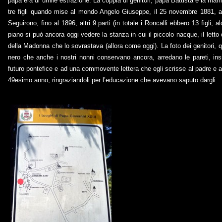
papa era di umile estrazione. La coppia di genitori, papà Battista e la 
tre figli quando mise al mondo Angelo Giuseppe, il 25 novembre 1881, al
Seguirono, fino al 1896, altri 9 parti (in totale i Roncalli ebbero 13 figli, al
piano si può ancora oggi vedere la stanza in cui il piccolo nacque, il letto d
della Madonna che lo sovrastava (allora come oggi). La foto dei genitori, qu
nero che anche i nostri nonni conservano ancora, arredano le pareti, insi
futuro pontefice e ad una commovente lettera che egli scrisse al padre e 
49esimo anno, ringraziandoli per l’educazione che avevano saputo dargli.