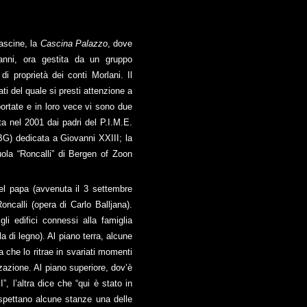
ascine, la
Cascina Palazzo
, dove
nni, ora gestita da un gruppo
di proprietà dei conti Morlani. Il
ati del quale si presti attenzione a
portate e in loro vece vi sono due
ta nel 2001 dai padri del P.I.M.E.
BG) dedicata a Giovanni XXIII; la
ola “Roncalli” di Bergen of Zoon
del papa (avvenuta il 3 settembre
oncalli (opera di Carlo Balljana).
li edifici connessi alla famiglia
a di legno). Al piano terra, alcune
ca che lo ritrae in svariati momenti
zzazione. Al piano superiore, dov’è
, l’altra dice che “qui è stato in
rospettano alcune stanze una delle