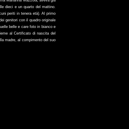
mamma Marianna Mazzola, aveva già
le dieci e un quarto del mattino.
cuni periti in tenera età). Al primo
ei genitori con il quadro originale
elle belle e care foto in bianco e
eme al Certificato di nascita del
alla madre, al compimento del suo