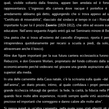
quali, visibile soltanto dalla finestra, appare ben arredata ed è fo
rappresentanza. L’’ingresso alla camera dove nacque il pontefice è
arredamento abbiamo già detto, aggiungendo che si trova appeso ad u
“Certificato di miserabilità”, rilasciato dal sindaco al tempo in cui i Ronc
importante fu per lui il prozio
Zaverio
(1824-1912), che oltre ad essere suo
educatore. Nell’anno seguente Angelo entrò già nel Seminario minore di Be
Una pietra che si trova all’esterno del cancello d’ingresso, riporta il p
intraprendeva quotidianamente per recarsi a scuola a piedi, da solo
attraversare anche il bosco).
Altre due figure importanti per la sua futura carriera ecclesiastica furono
Rebuzzini, e don Giovanni Morlani, proprietario del fondo coltivato dalla s
economicamente perché vedevano nel giovane una grande aspirazione alla sa
superiori alla media.
In una delle camerette della Casa natale, c’è la scrivania sulla quale –dal 
dell’anima”, un diario privato, intimo, al quale confidava i propri pensier
grande ricchezza infusagli dai genitori: la fede, la carità, la fiducia nella
quando fece molte altre esperienze, ricordò sempre quelle virtù assimilat
preziose ed importanti che sorreggono e danno calore alle molte altre”.
Si passa quindi in un’altra cameretta, nella quale sono stati allestiti gli 