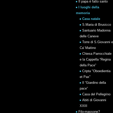
Il papa è fatto santo
I luoghi della
memoria
Casa natale
S.Maria di Brusicco
Santuario Madonna
delle Caneve
Torre di S.Giovanni e
Ca' Maitino
Chiesa Parrocchiale
e la Cappella “Regina
della Pace”
Cripta "Oboedientia
et Pax"
Il “Giardino della
pace”
Casa del Pellegrino
Abiti di Giovanni
XXIII
Filo-massone?