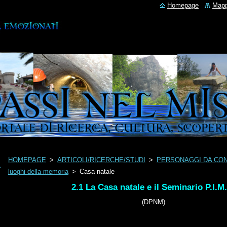
Homepage
Mapp
HOMEPAGE
>
ARTICOLI/RICERCHE/STUDI
>
PERSONAGGI DA CO
luoghi della memoria
>
Casa natale
2.1 La Casa natale e il Seminario P.I.M
(DPNM)