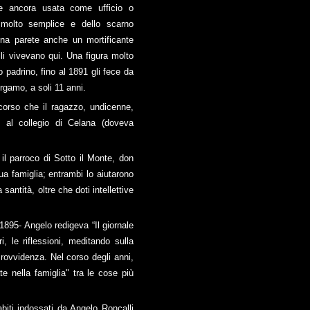
rse ancora usata come ufficio o
 molto semplice e dello scarno
na parete anche un mortificante
alli vivevano qui. Una figura molto
 padrino, fino al 1891 gli fece da
rgamo, a soli 11 anni.
ercorso che il ragazzo, undicenne,
, al collegio di Celana (doveva
 il parroco di Sotto il Monte, don
ua famiglia; entrambi lo aiutarono
ntità, oltre che doti intellettive
1895- Angelo redigeva “Il giornale
i, le riflessioni, meditando sulla
 Provvidenza. Nel corso degli anni,
e nella famiglia" tra le cose più
abiti indossati da Angelo Roncalli