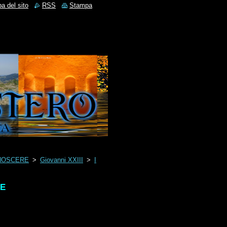
a del sito
RSS
Stampa
NOSCERE
>
Giovanni XXIII
>
I
.E