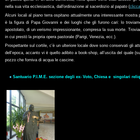
nella sua vita ecclesiastica, dall'ordinazione al sacerdozio al papato (
clicca
Alcuni locali al piano terra ospitano attualmente una interessante mostra pitt
è la figura di Papa Giovanni e dei luoghi che gli furono cari: lo trovia
apostolato, di un verismo impressionante, compresa la sua morte. Troviam
in cui prestò la propria opera pastorale (Parigi, Venezia, ecc.).
Prospettante sul cortile, c’è un ulteriore locale dove sono conservati gli att
dell’epoca, accanto vi è quello adibito a book-shop, all’uscita del quale (sul
pozzo che forniva di acqua le cascine.
Santuario P.I.M.E. sezione degli ex- Voto, Chiesa e singolari reli