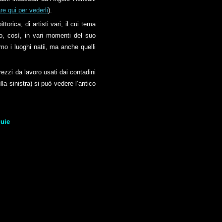
re qui per vederli
).
orica, di artisti vari, il cui tema
mo, così, in vari momenti del suo
o i luoghi natii, ma anche quelli
rezzi da lavoro usati dai contadini
la sinistra) si può vedere l’antico
quie