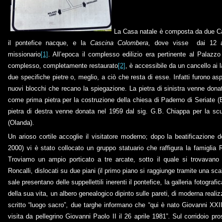
La Casa natale è composta da due C
il pontefice nacque, e la
Cascina Colombera
, dove visse dai 12 a
missionario
[1]
. All’epoca il complesso edilizio era pertinente al Palazzo 
complesso, completamente restaurato
[2]
, è accessibile da un cancello ai l
due specifiche pietre o, meglio, a ciò che resta di esse. Infatti furono as
nuovi blocchi che recano la spiegazione. La pietra di sinistra venne dona
come prima pietra per la costruzione della chiesa di Paderno di Seriate (
pietra di destra venne donata nel 1959 dal sig. G.B. Chiappa per la scu
(Olanda).
Un arioso cortile accoglie il visitatore moderno; dopo la beatificazione 
2000) vi è stato collocato un gruppo statuario che raffigura la famiglia R
Troviamo un ampio porticato a tre arcate, sotto il quale si trovavano g
Roncalli, dislocati su due piani (il primo piano si raggiunge tramite una scal
sale presentano delle suppellettili inerenti il pontefice, la galleria fotografi
della sua vita, un albero genealogico dipinto sulle pareti, di moderna reali
scritto “luogo sacro”, due targhe informano che “qui è nato Giovanni XXIII”
visita da pellegrino Giovanni Paolo II il 26 aprile 1981”. Sul corridoio p