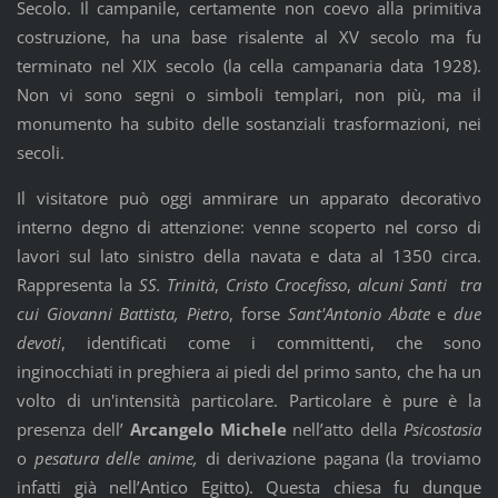
Secolo. Il campanile, certamente non coevo alla primitiva
costruzione, ha una base risalente al XV secolo ma fu
terminato nel XIX secolo (la cella campanaria data 1928).
Non vi sono segni o simboli templari, non più, ma il
monumento ha subito delle sostanziali trasformazioni, nei
secoli.
Il visitatore può oggi ammirare un apparato decorativo
interno degno di attenzione: venne scoperto nel corso di
lavori sul lato sinistro della navata e data al 1350 circa.
Rappresenta la
SS. Trinità
,
Cristo Crocefisso
,
alcuni Santi tra
cui Giovanni Battista, Pietro
, forse
Sant'Antonio Abate
e
due
devoti
, identificati come i committenti, che sono
inginocchiati in preghiera ai piedi del primo santo, che ha un
volto di un'intensità particolare. Particolare è pure è la
presenza dell’
Arcangelo Michele
nell’atto della
Psicostasia
o
pesatura delle anime,
di derivazione pagana (la troviamo
infatti già nell’Antico Egitto). Questa chiesa fu dunque