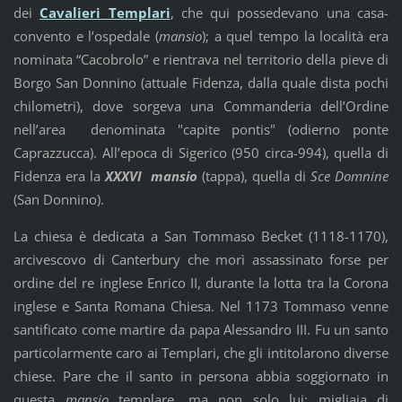
dei
Cavalieri Templari
, che qui possedevano una casa-
convento e l’ospedale (
mansio
); a quel tempo la località era
nominata “Cacobrolo” e rientrava nel territorio della pieve di
Borgo San Donnino (attuale Fidenza, dalla quale dista pochi
chilometri), dove sorgeva una Commanderia dell’Ordine
nell’area denominata "capite pontis" (odierno ponte
Caprazzucca). All’epoca di Sigerico (950 circa-994), quella di
Fidenza era la
XXXVI mansio
(tappa), quella di
Sce Domnine
(San Donnino).
La chiesa è dedicata a San Tommaso Becket (1118-1170),
arcivescovo di Canterbury che morì assassinato forse per
ordine del re inglese Enrico II, durante la lotta tra la Corona
inglese e Santa Romana Chiesa. Nel 1173 Tommaso venne
santificato come martire da papa Alessandro III. Fu un santo
particolarmente caro ai Templari, che gli intitolarono diverse
chiese. Pare che il santo in persona abbia soggiornato in
questa
mansio
templare, ma non solo lui: migliaia di