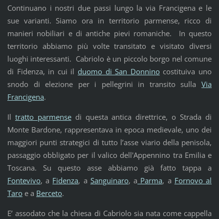
Continuano i nostri due passi lungo la via Francigena e le
sue varianti. Siamo ora in territorio parmense, ricco di
manieri nobiliari e di antiche pievi romaniche. In questo
territorio abbiamo più volte transitato e visitato diversi
luoghi interessanti. Cabriolo è un piccolo borgo nel comune
di
Fidenza
, in cui il
duomo di San Donnino
costituiva uno
snodo di elezione per i pellegrini in transito sulla
Via
Francigena
.
Il
tratto parmense
di questa antica direttrice, o Strada di
Monte Bardone, rappresentava in epoca medievale, uno dei
maggiori punti strategici di tutto l’asse viario della penisola,
passaggio obbligato per il valico dell'Appennino tra Emilia e
Toscana. Su questo asse abbiamo già fatto tappa a
Fontevivo
, a
Fidenza
, a
Sanguinaro
, a
Parma
, a
Fornovo al
Taro
e a
Berceto
.
E’ assodato che la chiesa di Cabriolo sia nata come cappella