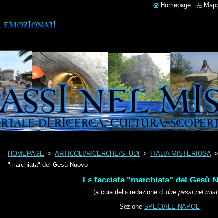
Homepage
Mapp
HOMEPAGE
>
ARTICOLI/RICERCHE/STUDI
>
ITALIA MISTERIOSA
"marchiata" del Gesù Nuovo
La facciata "marchiata" del Gesù 
(a cura della redazione di
due passi nel mist
-Sezione
SPECIALE NAPOLI
-