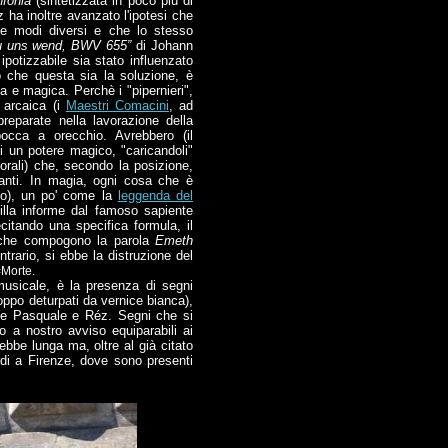
nfonia
(sintetizzata in poco più di
 ha inoltre avanzato l'ipotesi che
ove modi diversi e che lo stesso
zu uns wend, BWV 655”
di Johann
otizzabile sia stato influenzato
o che questa sia la soluzione, è
a e magica. Perchè i "pipernieri",
e arcaica (i
Maestri Comacini
, ad
eparate nella lavorazione della
occa a orecchio. Avrebbero (il
hi un potere magico, "caricandoli"
orali) che, secondo la posizione,
itanti. In magia, ogni cosa che è
to), un po' come la
leggenda del
illa informe dal famoso sapiente
ecitando una specifica formula, il
e che compogono la parola
Emeth
ntrario, si ebbe la distruzione del
Morte.
musicale, è la presenza di segni
oppo deturpati da vernice bianca),
 De Pasquale e Réz. Segni che si
o a nostro avviso equiparabili ai
rebbe lunga ma, oltre al già citato
rdi a Firenze, dove sono presenti