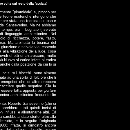
e volte sul resto della facciata)
rmente "piramidale" e, proprio per
e teorie esoteriche ritengono che
sempre stata una tecnica costosa e
lo dei Sanseverino. Ma ne abbiamo
l tempo, più il bugnato (riservato
i linguaggio architettonico. Nel
o di ricchezza, potere, fasto,
teso. Ma anzitutto la tecnica del
i giunzione e scivola via, essendo
a alla vibrazione della luce, cosa
voli effetti di chiaroscuro, molto
ù Nuovo si carica infatti si carica
anche dalla posizione da cui lo si
i incisi sui blocchi sono almeno
gata ad una sorta di folclore che li
" energetici che si alternerebbero
cacciare quelle negative. Già la
 essere fatta apposta per
portare
nica architettonica frequente fin
tente, Roberto Sanseverino (che si
 sarebbero stati quindi incisi di
ni influssi e allontanarne altri. Ed
a sarebbe andato storto: oltre alla
trutta, e in seguito l'originaria
688; rifatta, si dimostrò ancora
po della chiesa dovette essere