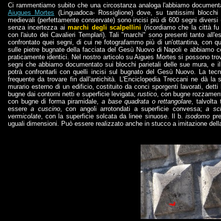
Ci rammentiamo subito che una circostanza analoga l'abbiamo documentat
Aiugues Mortes
(Linguadoca- Rossiglione) dove, su tantissimi blocchi
medievali (perfettamente conservate) sono incisi più di 600 segni diversi (c
senza incertezza ai
marchi degli
scalpellini
(ricordiamo che la città fu
con l'aiuto dei Cavalieri Templari). Tali "marchi" sono presenti tanto all'e
confrontato quei segni, di cui ne fotografammo più di un'ottantina, con qu
sulle pietre bugnate della facciata del Gesù Nuovo di Napoli e abbiamo c
praticamente identici. Nel nostro articolo su Aigues Mortes si possono trov
segni che abbiamo documentato sui blocchi parietali delle sue mura, e il
potrà confrontarli con quelli incisi sul bugnato del Gesù Nuovo. La tec
frequente da trovare fin dall'antichità. L'Enciclopedia Treccani ne dà la
murario esterno di un edificio, costituito da conci sporgenti lavorati, det
bugne dai contorni netti e superficie levigata;
rustico
, con bugne rozzamen
con bugne di forma piramidale,
a base quadrata o rettangolare
, talvolt
essere
a cuscino
, con angoli arrotondati a superficie convessa;
a sch
vermicolate
, con la superficie solcata da linee sinuose. Il b.
isodomo
pre
uguali dimensioni. Può essere realizzato anche in stucco a imitazione della