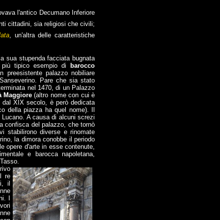
ovava l'antico Decumano Inferiore
cittadini, sia religiosi che civili;
lata
, un'altra delle caratteristiche
la sua stupenda facciata bugnata
l più tipico esempio di
barocco
un preesistente palazzo nobiliare
 Sanseverino.
Pare che sia stato
terminata nel 1470, di un Palazzo
tà Maggiore
(altro nome con cui è
 dal XIX secolo, è però dedicata
co della piazza ha quel nome). Il
 Lucano. A causa di alcuni screzi
 la confisca del palazzo, che tornò
vi stabilirono diverse e rinomate
ino, la dimora conobbe il periodo
le opere d'arte in esse contenute,
scimentale e barocca napoletana,
 Tasso.
rivo
l re
, il
enne
i. I
vori
enne