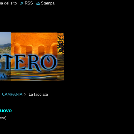
a del sito
RSS
Stampa
>
CAMPANIA
>
La facciata
Nuovo
ero
)