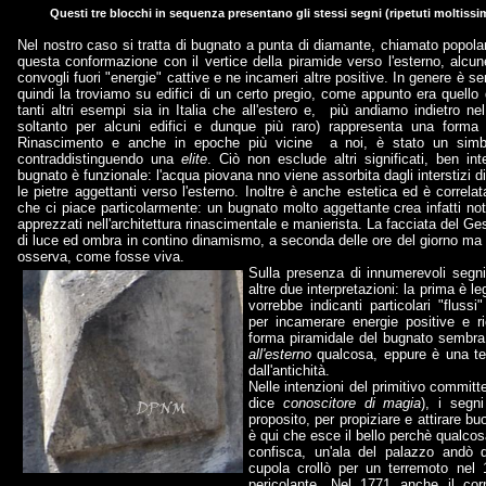
Questi tre blocchi in sequenza presentano gli stessi segni (ripetuti moltissim
Nel nostro caso si tratta di bugnato a punta di diamante, chiamato popola
questa conformazione con il vertice della piramide verso l'esterno, alcun
convogli fuori "energie" cattive e ne incameri altre positive. In genere è 
quindi la troviamo su edifici di un certo pregio, come appunto era quel
tanti altri esempi sia in Italia che all'estero e, più andiamo indietro ne
soltanto per alcuni edifici e dunque più raro) rappresenta una forma d
Rinascimento e anche in epoche più vicine a noi, è stato un simbol
contraddistinguendo una
elite
. Ciò non esclude altri significati, ben in
bugnato è funzionale: l'acqua piovana nno viene assorbita dagli interstizi d
le pietre aggettanti verso l'esterno. Inoltre è anche estetica ed è correlat
che ci piace particolarmente: un bugnato molto aggettante crea infatti note
apprezzati nell'architettura rinascimentale e manierista. La facciata del Ges
di luce ed ombra in contino dinamismo, a seconda delle ore del giorno ma 
osserva, come fosse viva.
Sulla presenza di innumerevoli segn
altre due interpretazioni: la prima è le
vorrebbe indicanti particolari "flussi
per incamerare energie positive e ri
forma piramidale del bugnato sembra
all'esterno
qualcosa, eppure è una tec
dall'antichità.
Nelle intenzioni del primitivo commit
dice
conoscitore di magia
), i segni
proposito, per propiziare e attirare buo
è qui che esce il bello perchè qualcos
confisca, un'ala del palazzo andò dis
cupola crollò per un terremoto nel 1
pericolante. Nel 1771 anche il cor