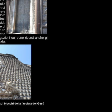
 con
ulla
n ci
vere
loro
boli
idi,
e di
tufo
tte
gazioni cui sono ricorsi anche gli
iata.
sui blocchi della facciata del Gesù