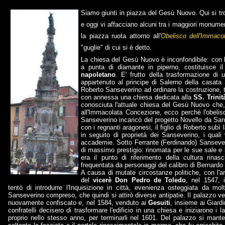
Siamo giunti in piazza del Gesù Nuovo. Qui si tr
e oggi vi affacciano alcuni tra i maggiori monumenti 
la piazza ruota attorno all'
Obelisco
dell'Immaco
"guglie" di cui si è detto.
La chiesa del Gesù Nuovo è inconfondibile: con 
a punta di diamante in piperno, costituisce i
napoletano
. E' frutto della trasformazione di 
appartenuto al principe di Salerno della casata
Roberto Sanseverino ad ordinare la costruzione, 
con annessa una chiesa dedicata alla
SS. Trini
conosciuta l'attuale chiesa del Gesù Nuovo che,
all'Immacolata Concezione, ecco perchè l'obelis
Sanseverino incaricò del progetto Novello da San
con i regnanti aragonesi, il figlio di Roberto subì
in seguito di proprietà dei Sanseverino, i quali 
accademie. Sotto Ferrante (Ferdinando) Sansever
di massimo prestigio: rinomata per le sue sale e 
era il punto di riferimento della cultura rina
frequentata da personaggi del calibro di Bernardo
A causa di mutate circostanze politiche, con l'ar
del
vicerè Don Pedro de Toledo
, nel 1547, i
tentò di introdurre l'Inquisizione in città, evenienza osteggiata da molti
Sanseverino compreso, che quindi si attirò diverse antipatie. Il palazzo v
nuovamente confiscato e, nel 1584, venduto ai
Gesuiti
, insieme ai Giardin
confratelli decisero di trasformare l'edificio in una chiesa e iniziarono i la
proprio nello stesso anno, per terminarli nel 1601. Del palazzo si mant