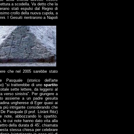
ettura a scodella. Va detto che la
 erano stati espulsi dal Regno di
esimo crollo della nuova cupola, a
anni. I Gesuiti rientrarono a Napoli
sapere che nel 2005 sarebbe stato
 Pasquale (storico dell'arte
) "si tratterebbe di uno
spartito
totale sette lettere, da leggersi al
ra verso sinistra". Per giungere a
rato assieme a un padre gesuita
tadina ungherese di Eger quasi ai
ra più intrigante considerando che
De Pasquale (il prof. Lòrànt Réz)
 e note, abbozzando lo spartito.
le cui note hanno dato vita alla
ettro della durata di 45', chiamata
questa stessa chiesa per celebrare