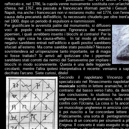
rafforzato e, nel 1786, la cupola venne nuovamente sostituita con un'archit
chiesa, nel 1767, era passata ai francescani riformati perchè i Gesuiti
Napoli, ma anche i francescani non vi restarono molto: nel 1774, con l'enn
causa della precarietà dell'edificio, fu necessario chiuderlo per oltre trent'
nel 1900, dopo un periodo di espulsioni e riammissioni.
Per giustificare le avversità patite dal monumento, si diffusero
voci di popolo che sostenevano l'ignoranza dei maestri
pipernieri, i quali avrebbero inserito i blocchi al contrario! Per la
magia, ogni cosa ha causa-effetto. In tal modo gli influssi
negativi sarebbero entrati nell’edificio e quelli positivi sarebbero
sfociati all’esterno. Ma come sarebbe stato possibile? Nessuno
sovrintendeva ad un'operazione tanto importante, se di magia
si fosse trattato? Si arrivò ad ipotizzare che i pipernieri
sarebbero stati corrotti dai nemici del Sanseverino per impilare i
blocchi in modo sconveniente. Questa è una delle leggende
circolanti, mentre l'altra ipotesi interpretativa è recente: veniamo a 
decifrato l'arcano. Siete curiosi, ditelo!
Secondo il napoletano Vincenzo de
specializzato nel Rinascimento napoletano
musicale
scritto in lettere aramaiche, in 
contrario: dal basso verso l’alto, da dest
tale conclusione, lo studioso ha lavo
ungherese, esperto di aramaico, nella cit
confini con l’Ucraina. La cosa si fa anco
un musicologo ungherese in amicizia con 
è poi riuscìto a far concordare lettere
Praticamente, una sorta di pentagramma, 
partitura di un concerto per strumenti a pl
Enigma
. Il concerto è stato eseguito in 