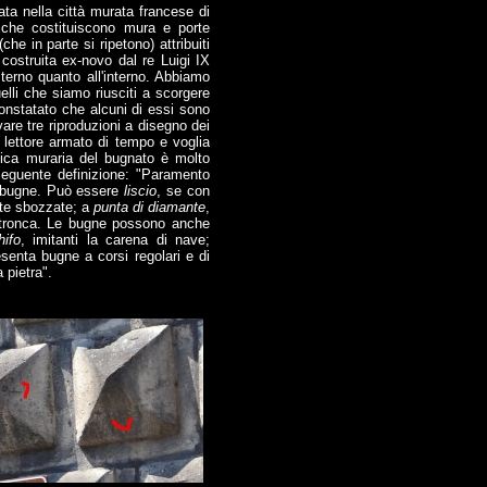
a nella città murata francese di
 che costituiscono mura e porte
he in parte si ripetono) attribuiti
 costruita ex-novo dal re Luigi IX
sterno quanto all'interno. Abbiamo
elli che siamo riusciti a scorgere
onstatato che alcuni di essi sono
are tre riproduzioni a disegno dei
 lettore armato di tempo e voglia
nica muraria del bugnato è molto
 seguente definizione: "Paramento
ti bugne. Può essere
liscio
, se con
te sbozzate; a
punta di diamante
,
a tronca. Le bugne possono anche
ifo
, imitanti la carena di nave;
senta bugne a corsi regolari e di
 pietra".