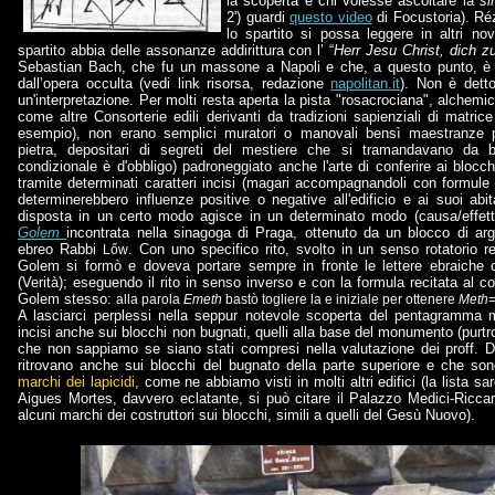
la scoperta e chi volesse ascoltare la
si
2') guardi
questo video
di Focustoria). Réz
lo spartito si possa leggere in altri n
spartito abbia delle assonanze addirittura con l’ “
Herr Jesu Christ, dich 
Sebastian Bach, che fu un massone a Napoli e che, a questo punto, è ip
dall’opera occulta (vedi link risorsa, redazione
napolitan.it
). Non è dett
un'interpretazione. Per molti resta aperta la pista "rosacrociana", alchemic
come altre Consorterie edili derivanti da tradizioni sapienziali di matric
esempio), non erano semplici muratori o manovali bensì maestranze pr
pietra, depositari di segreti del mestiere che si tramandavano da b
condizionale è d'obbligo) padroneggiato anche l'arte di conferire ai blocc
tramite determinati caratteri incisi (magari accompagnandoli con formule 
determinerebbero influenze positive o negative all'edificio e ai suoi ab
disposta in un certo modo agisce in un determinato modo (causa/effet
Golem
incontrata nella sinagoga di Praga, ottenuto da un blocco di arg
ebreo Rabbi
. Con uno specifico rito, svolto in un senso rotatorio r
Lőw
Golem si formò e doveva portare sempre in fronte le lettere ebraich
(Verità); eseguendo il rito in senso inverso e con la formula recitata al co
Golem stesso
:
alla parola
Emeth
bastò togliere la e iniziale per ottenere
Meth
=
A lasciarci perplessi nella seppur notevole scoperta del pentagramma 
incisi anche sui blocchi non bugnati, quelli alla base del monumento (purtr
che non sappiamo se siano stati compresi nella valutazione dei proff.
ritrovano anche sui blocchi del bugnato della parte superiore e che son
marchi dei lapicidi
, come ne abbiamo visti in molti altri edifici (la lista sa
Aigues Mortes, davvero eclatante, si può citare il Palazzo Medici-Ricca
alcuni marchi dei costruttori sui blocchi, simili a quelli del Gesù Nuovo).