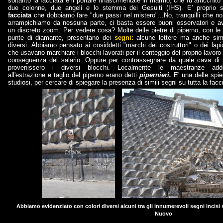
soltanto la facciata e il portale rinascimentale in marmo, che fu arricchito
due colonne, due angeli e lo stemma dei Gesuiti (IHS). E' proprio s
facciata
che dobbiamo fare "due passi nel mistero"...No, tranquilli che no
arrampichiamo da nessuna parte, ci basta essere buoni osservatori e a
un discreto zoom. Per vedere cosa? Molte delle pietre di piperno, con le 
punte di diamante, presentano dei
segni:
alcune lettere ma anche sim
diversi. Abbiamo pensato ai cosiddetti "marchi dei costruttori" o dei lapic
che usavano marchiare i blocchi lavorati per il conteggio del proprio lavoro 
conseguenza del salario. Oppure per contrassegnare da quale cava di 
provenissero i diversi blocchi. Localmente le maestranze adde
all'estrazione e taglio del piperno erano detti
pipernieri.
E' una delle spie
studiosi, per cercare di spiegare la presenza di simili segni su tutta la facc
Abbiamo evidenziato con colori diversi alcuni tra gli innumerevoli segni incisi 
Nuovo