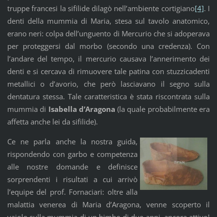
truppe francesi la sifilide dilagò nell’ambiente cortigiano
[4]
. I
denti della mummia di Maria, stesa sul tavolo anatomico,
erano neri: colpa dell’unguento di Mercurio che si adoperava
per proteggersi dal morbo (secondo una credenza). Con
l’andare del tempo, il mercurio causava l’annerimento dei
denti e si cercava di rimuovere tale patina con stuzzicadenti
metallici o d’avorio, che però lasciavano il segno sulla
dentatura stessa. Tale caratteristica è stata riscontrata sulla
mummia di
Isabella d’Aragona
(la quale probabilmente era
affetta anche lei da sifilide).
Ce ne parla anche la nostra guida,
rispondendo con garbo e competenza
alle nostre domande e definisce
sorprendenti i risultati a cui arrivò
l’equipe del prof. Fornaciari: oltre alla
malattia venerea di Maria d’Aragona, venne scoperto il
vaiolo sulla mummia di un bimbo di due anni, ancora attivo!