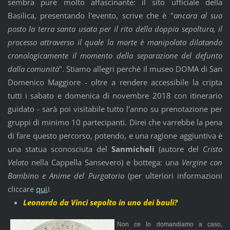
sembra pure molto affascinante: il sito ufficiale della
Basilica, presentando l'evento, scrive che è "
ancora al suo
posto la terra santa usata per il rito della doppia sepoltura, il
processo attraverso il quale la morte è manipolata dilatando
cronologicamente il momento della separazione del defunto
dalla comunità
". Stiamo allegri perchè il museo DOMA di San
Domenico Maggiore - oltre a rendere accessibile la cripta
tutti i sabato e domenica di novembre 2018 con itinerario
guidato - sarà poi visitabile tutto l'anno su prenotazione per
gruppi di minimo 10 partecipanti. Direi che varrebbe la pena
di fare questo percorso, potendo, e una ragione aggiuntiva è
una statua sconosciuta del
Sanmicheli
(autore del
Cristo
Velato
nella Cappella Sansevero) e bottega: una
Vergine con
Bambino e Anime del Purgatorio
(per ulteriori informazioni
cliccare
qui
).
Leonardo da Vinci sepolto in uno dei bauli?
Non ce lo domandiamo a caso,