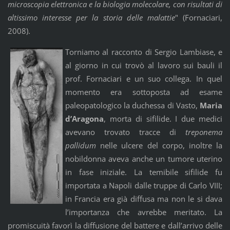
microscopia elet­tronica e la biologia molecolare, con risultati di
altissimo interesse per la storia delle malattie
" (Fornaciari,
2008).
Torniamo al racconto di Sergio Lambiase, e
al giorno in cui trovò al lavoro sui bauli il
prof. Fornaciari e un suo collega. In quel
momento era sottoposta ad esame
paleopatologico la duchessa di Vasto,
Maria
d’Aragona
, morta di sifilide. I due medici
avevano trovato tracce di
treponema
pallidum
nelle ulcere del corpo, inoltre la
nobildonna aveva anche un tumore uterino
in fase iniziale. La temibile sifilide fu
importata a Napoli dalle truppe di Carlo VIII;
in Francia era già diffusa ma non le si dava
l’importanza che avrebbe meritato. La
promiscuità favorì la diffusione del battere e dall’arrivo delle