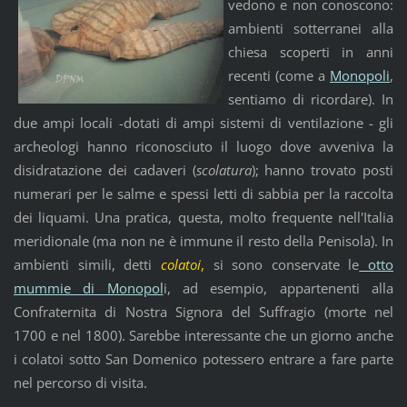
vedono e non conoscono:
ambienti sotterranei alla
chiesa scoperti in anni
recenti (come a
Monopoli
,
sentiamo di ricordare). In
due ampi locali -dotati di ampi sistemi di ventilazione - gli
archeologi hanno riconosciuto il luogo dove avveniva la
disidratazione dei cadaveri (
scolatura
); hanno trovato posti
numerari per le salme e spessi letti di sabbia per la raccolta
dei liquami. Una pratica, questa, molto frequente nell'Italia
meridionale (ma non ne è immune il resto della Penisola). In
ambienti simili, detti
colatoi
,
si sono conservate le
otto
mummie di Monopol
i, ad esempio, appartenenti alla
Confraternita di Nostra Signora del Suffragio (morte nel
1700 e nel 1800). Sarebbe interessante che un giorno anche
i colatoi sotto San Domenico potessero entrare a fare parte
nel percorso di visita.