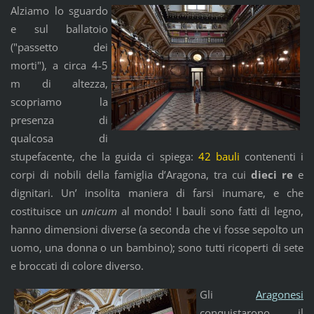
Alziamo lo sguardo
e sul ballatoio
("passetto dei
morti"), a circa 4-5
m di altezza,
scopriamo la
presenza di
qualcosa di
stupefacente, che la guida ci spiega:
42 bauli
contenenti i
corpi di nobili della famiglia d’Aragona, tra cui
dieci re
e
dignitari. Un’ insolita maniera di farsi inumare, e che
costituisce un
unicum
al mondo! I bauli sono fatti di legno,
hanno dimensioni diverse (a seconda che vi fosse sepolto un
uomo, una donna o un bambino); sono tutti ricoperti di sete
e broccati di colore diverso.
Gli
Aragonesi
conquistarono il