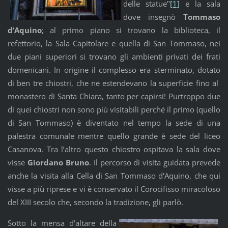
delle statue"
[1]
e la sala
dove insegnò
Tommaso
d’Aquino
; al primo piano si trovano la biblioteca, il
refettorio, la Sala Capitolare e quella di San Tommaso, nei
due piani superiori si trovano gli ambienti privati dei frati
domenicani. In origine il complesso era sterminato, dotato
di ben tre chiostri, che ne estendevano la superficie fino al
monastero di Santa Chiara, tanto per capirsi! Purtroppo due
di quei chiostri non sono più visitabili perché il primo (quello
di San Tommaso) è diventato nel tempo la sede di una
palestra comunale mentre quello grande è sede del liceo
Casanova. Tra l’altro questo chiostro ospitava la sala dove
visse
Giordano Bruno
. Il percorso di visita guidata prevede
anche la visita alla Cella di San Tommaso d'Aquino, che qui
visse a più riprese e vi è conservato il Corocifisso miracoloso
del XIII secolo che, secondo la tradizione, gli parlò.
Sotto la mensa d'altare della