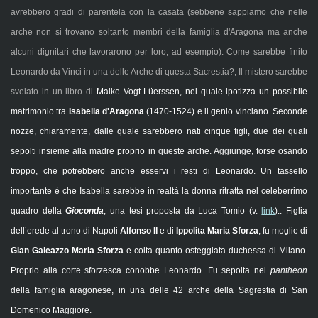
avrebbero gradi di parentela con la casata (sebbene sappiamo che nelle
arche non si trovano soltanto membri della famiglia d'Aragona ma anche
alcuni dignitari che lavorarono per loro, ad esempio). Come sarebbe finito
Leonardo da Vinci in una delle Arche di questa Sacrestia?; Il mistero sarebbe
svelato in un libro di
Maike Vogt-Lüerssen, nel quale ipotizza un possibile
matrimonio tra
Isabella d'Aragona
(1470-1524) e il genio vinciano. Seconde
nozze, chiaramente, dalle quale sarebbero nati cinque figli, due dei quali
sepolti insieme alla madre proprio in queste arche. Aggiunge, forse osando
troppo, che potrebbero anche esservi i resti di Leonardo. Un tassello
importante è che Isabella sarebbe in realtà la donna ritratta nel celeberrimo
quadro della
Gioconda
, una tesi proposta da Luca Tomio (v.
link
)..
Figlia
dell’erede al trono di Napoli
Alfonso II
e di
Ippolita Maria Sforza
, fu moglie di
Gian Galeazzo Maria Sforza
e colta quanto osteggiata duchessa di Milano.
Proprio alla corte sforzesca conobbe Leonardo. Fu sepolta nel
pantheon
della famiglia aragonese, in una delle 42 arche della Sagrestia di San
Domenico Maggiore.