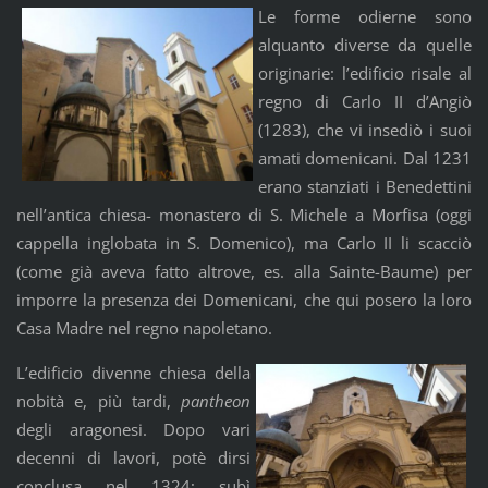
Le forme odierne sono
alquanto diverse da quelle
originarie: l’edificio risale al
regno di Carlo II d’Angiò
(1283), che vi insediò i suoi
amati domenicani. Dal 1231
erano stanziati i Benedettini
nell’antica chiesa- monastero di S. Michele a Morfisa (oggi
cappella inglobata in S. Domenico), ma Carlo II li scacciò
(come già aveva fatto altrove, es. alla Sainte-Baume) per
imporre la presenza dei Domenicani, che qui posero la loro
Casa Madre nel regno napoletano.
L’edificio divenne chiesa della
nobità e, più tardi,
pantheon
degli aragonesi. Dopo vari
decenni di lavori, potè dirsi
conclusa nel 1324; subì