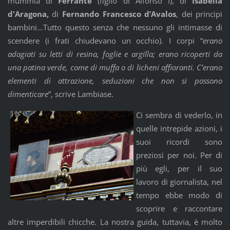
mummia di
Ferrante
(figlio di Alfonso I), di
Isabella
d'Aragona,
di
Fernando Francesco d’Avalos
, dei principi
bambini…Tutto questo senza che nessuno gli intimasse di
scendere (i frati chiudevano un occhio). I corpi “
erano
adagiati su letti di resina, foglie e argilla; erano ricoperti da
una patina verde, come di muffa o di licheni affioranti. C’erano
elementi di attrazione, seduzioni che non si possono
dimenticare
”, scrive Lambiase.
Ci sembra di vederlo, in
quelle intrepide azioni, i
suoi ricordi sono
preziosi per noi. Per di
più egli, per il suo
lavoro di giornalista, nel
tempo ebbe modo di
scoprire e raccontare
altre imperdibili chicche. La nostra guida, tuttavia, è molto