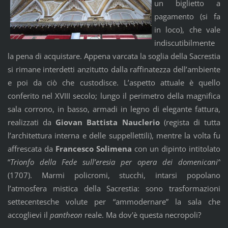
un biglietto a
pagamento (si fa
in loco), che vale
indiscutibilmente
la pena di acquistare. Appena varcata la soglia della Sacrestia
si rimane interdetti anzitutto dalla raffinatezza dell’ambiente
e poi da ciò che custodisce. L’aspetto attuale è quello
conferito nel XVIII secolo; lungo il perimetro della magnifica
sala corrono, in basso, armadi in legno di elegante fattura,
realizzati da
Giovan Battista Nauclerio
(regista di tutta
l’architettura interna e delle suppellettili), mentre la volta fu
affrescata da
Francesco Solimena
con un dipinto intitolato
“
Trionfo della Fede sull’eresia per opera dei domenicani”
(1707). Marmi policromi, stucchi, intarsi popolano
l’atmosfera mistica della Sacrestia: sono trasformazioni
settecentesche volute per “ammodernare” la sala che
accoglievi il
pantheon
reale. Ma dov'è questa necropoli?