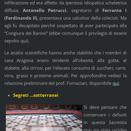
infiltrazione ed era affetto da iperstosi idiopatica scheletrica
diffusa.
Antonello Petrucci
, segretario di
Ferrante I
(Ferdinando II)
, presentava una calcolosi della colecisti. Ma
egli fu decapitato perché sospettato di aver partecipato alla
“Congiura dei Baroni” (ebbe comunque il privilegio di essere
sepolto qui).
Le analisi scientifiche hanno anche stabilito che i membri di
casa Aragona erano tendenti all’obesità, alla gotta, al
diabete, alla cirrosi, per l’elevato consumo di zuccheri, carni,
vino, grassi e proteine animali. Per approfondire vedasi la
relazione preliminare del prof. Fornaciari, disponibile
qui
.
Segreti ...sotterranei
Si deve pensare che
conservare i defunti
in questa Sacrestia
non sia stata un'idea