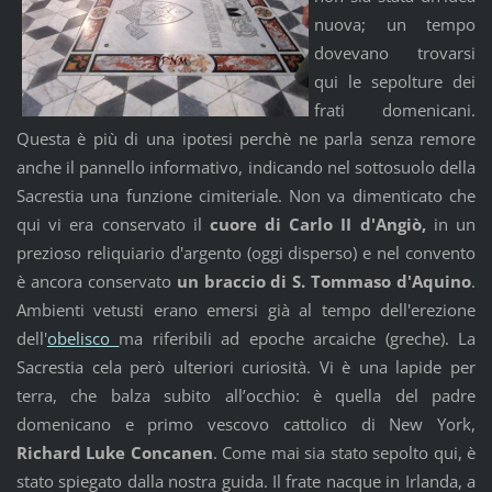
nuova; un tempo
dovevano trovarsi
qui le sepolture dei
frati domenicani.
Questa è più di una ipotesi perchè ne parla senza remore
anche il pannello informativo, indicando nel sottosuolo della
Sacrestia una funzione cimiteriale. Non va dimenticato che
qui vi era conservato il
cuore di Carlo II d'Angiò,
in un
prezioso reliquiario d'argento (oggi disperso) e nel convento
è ancora conservato
un braccio di S. Tommaso d'Aquino
.
Ambienti vetusti erano emersi già al tempo dell'erezione
dell'
obelisco
ma riferibili ad epoche arcaiche (greche). La
Sacrestia cela però ulteriori curiosità. Vi è una lapide per
terra, che balza subito all’occhio: è quella del padre
domenicano e primo vescovo cattolico di New York,
Richard Luke Concanen
. Come mai sia stato sepolto qui, è
stato spiegato dalla nostra guida. Il frate nacque in Irlanda, a