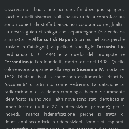
Osserviamo i bauli, uno per uno, fin dove può spingersi
l'occhio: quelli sistemati sulla balaustra della controfacciata
sono ricoperti da stoffa bianca, non colorata come gli altri.
La nostra guida ci spiega che appartengono (partendo da
sinistra) al re
Alfonso I di Napoli
(non più nell'arca perchè
traslato in Catalogna), a quello di suo figlio
Ferrante I
(o
Ferdinando I, + 1494) e a quello del pronipote re
Ferrandino
(o Ferdinando II), morto forse nel 1498. Quello
colore avorio appartiene alla regina
Giovanna IV
, morta nel
1518. DI alcuni bauli si conoscono esattamente i rispettivi
"occupanti" di altri no, come vedremo. La datazione al
radiocarbonio e la dendrocronologia hanno sicuramente
identificato 18 individui, altri nove sono stati identificati in
modo incerto (tutti e 27 in deposizioni primarie); per 4
individui manca l'identificazione perchè si tratta di
deposizioni secondarie o rideposizioni. Sono stati esplorati
38 sarcofagi (8 erano vuoti e uno conteneva due corpi). Il