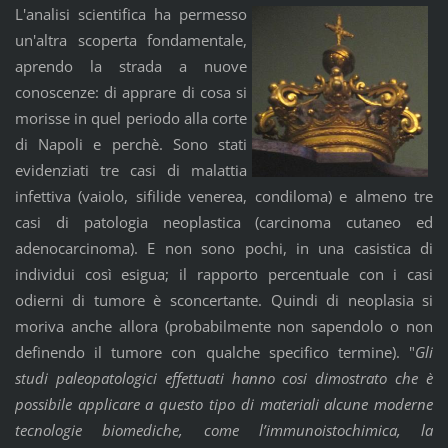
L'analisi scientifica ha permesso
un'altra scoperta fondamentale,
aprendo la strada a nuove
conoscenze: di apprare di cosa si
morisse in quel periodo alla corte
di Napoli e perchè. Sono stati
evidenziati tre casi di malattia
infettiva (vaiolo, sifilide venerea, condiloma) e almeno tre
casi di patologia neoplastica (carcinoma cutaneo ed
adenocarcinoma). E non sono pochi, in una casistica di
individui così esigua; il rapporto percentuale con i casi
odierni di tumore è sconcertante. Quindi di neoplasia si
moriva anche allora (probabilmente non sapendolo o non
definendo il tumore con qualche specifico termine). "
Gli
studi paleopatolo­gici effettuati hanno cosi dimostrato che è
possibile applicare a questo tipo di materiali alcune moderne
tecno­logie biomediche, come l’immunoistochimica, la