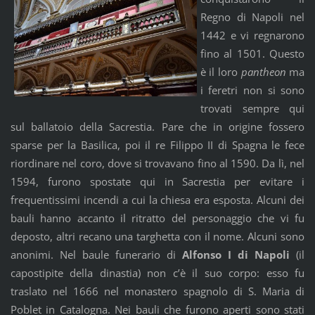
Regno di Napoli nel
1442 e vi regnarono
fino al 1501. Questo
è il loro
pantheon
ma
i feretri non si sono
trovati sempre qui
sul ballatoio della Sacrestia. Pare che in origine fossero
sparse per la Basilica, poi il re Filippo II di Spagna le fece
riordinare nel coro, dove si trovavano fino al 1590. Da lì, nel
1594, furono spostate qui in Sacrestia per evitare i
frequentissimi incendi a cui la chiesa era esposta. Alcuni dei
bauli hanno accanto il ritratto del personaggio che vi fu
deposto, altri recano una targhetta con il nome. Alcuni sono
anonimi. Nel baule funerario di
Alfonso I di Napoli
(il
capostipite della dinastia) non c’è il suo corpo: esso fu
traslato nel 1666 nel monastero spagnolo di S. Maria di
Poblet in Catalogna. Nei bauli che furono aperti sono stati