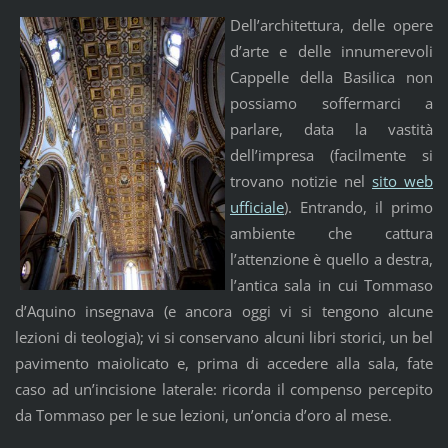
Dell’architettura, delle opere
d’arte e delle innumerevoli
Cappelle della Basilica non
possiamo soffermarci a
parlare, data la vastità
dell’impresa (facilmente si
trovano notizie nel
sito web
ufficiale
). Entrando, il primo
ambiente che cattura
l’attenzione è quello a destra,
l’antica sala in cui Tommaso
d’Aquino insegnava (e ancora oggi vi si tengono alcune
lezioni di teologia); vi si conservano alcuni libri storici, un bel
pavimento maiolicato e, prima di accedere alla sala, fate
caso ad un’incisione laterale: ricorda il compenso percepito
da Tommaso per le sue lezioni, un’oncia d’oro al mese.