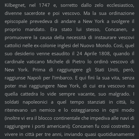
Kilbegnet, nel 1747 e, sorretto dallo zelo ecclesiastico,
divenne sacerdote e poi vescovo. Ma la sua ordinazione
episcopale prevedeva di andare a New York a svolgere il
proprio mandato. Era stato lui stesso, Concanen, a
promuovere la causa della necessità di instaurare vescovi
cattolici nelle ex-colonie inglesi del Nuovo Mondo. Così, quel
suo desiderio venne esaudito il 24 Aprile 1808, quando il
cardinale vaticano Michele di Pietro lo ordinò vescovo di
New York. Prima di raggiungere gli Stati Uniti, però,
raggiunse Napoli per l’imbarco. E qui finì la sua vita, senza
poter mai raggiungere New York, di cui era vescovo ma
quella cattedra lo vide sempre vacante, suo malgrado. I
soldati napoleonici a quel tempo stanziati in città, lo
ritenevano un nemico e lo osteggiarono in ogni modo
(inoltre vi era il blocco continentale che impediva alle navi di
raggiungere i porti americani); Concanen fu così costretto a
vivere in città per tre anni, inviando quasi quotidianamente