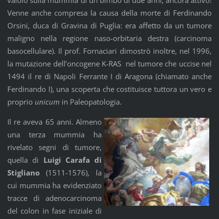
Venne anche compresa la causa della morte di Ferdinando
Orsini, duca di Gravina di Puglia: era affetto da un tumore
maligno nella regione naso-orbitaria destra (carcinoma
basocellulare). Il prof. Fornaciari dimostrò inoltre, nel 1996,
la mutazione dell’oncogene K-RAS nel tumore che uccise nel
1494 il re di Napoli Ferrante I di Aragona (chiamato anche
Ferdinando I), una scoperta che costituisce tuttora un vero e
proprio
unicum
in Paleopatologia.
Il re aveva 65 anni. Almeno
una terza mummia ha
rivelato segni di tumore,
quella di
Luigi Carafa di
Stigliano
(1511-1576), la
cui mummia ha evidenziato
tracce di adenocarcinoma
del colon in fase iniziale di