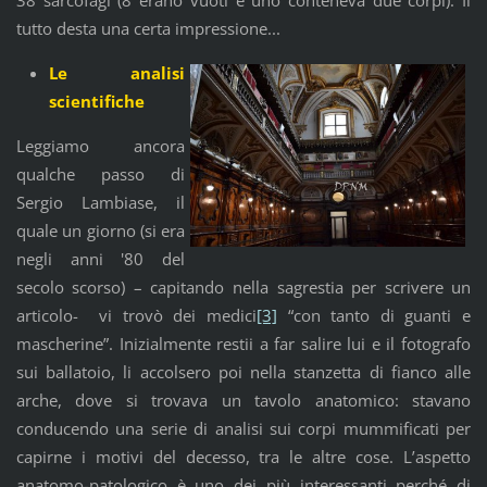
tutto desta una certa impressione...
Le analisi
scientifiche
Leggiamo ancora
qualche passo di
Sergio Lambiase, il
quale un giorno (si era
negli anni '80 del
secolo scorso) – capitando nella sagrestia per scrivere un
articolo- vi trovò dei medici
[3]
“con tanto di guanti e
mascherine”. Inizialmente restii a far salire lui e il fotografo
sui ballatoio, li accolsero poi nella stanzetta di fianco alle
arche, dove si trovava un tavolo anatomico: stavano
conducendo una serie di analisi sui corpi mummificati per
capirne i motivi del decesso, tra le altre cose. L’aspetto
anatomo-patologico è uno dei più interessanti perché di