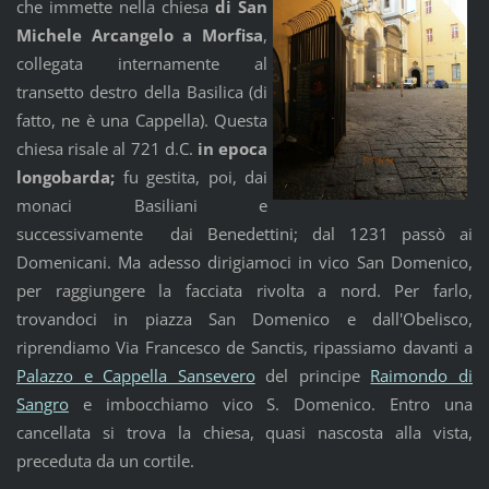
che immette nella chiesa
di San
Michele Arcangelo a Morfisa
,
collegata internamente al
transetto destro della Basilica (di
fatto, ne è una Cappella). Questa
chiesa risale al 721 d.C.
in epoca
longobarda;
fu gestita, poi, dai
monaci Basiliani e
successivamente dai Benedettini; dal 1231 passò ai
Domenicani. Ma adesso dirigiamoci in vico San Domenico,
per raggiungere la facciata rivolta a nord. Per farlo,
trovandoci in piazza San Domenico e dall'Obelisco,
riprendiamo Via Francesco de Sanctis, ripassiamo davanti a
Palazzo e Cappella Sansevero
del principe
Raimondo di
Sangro
e imbocchiamo vico S. Domenico. Entro una
cancellata si trova la chiesa, quasi nascosta alla vista,
preceduta da un cortile.