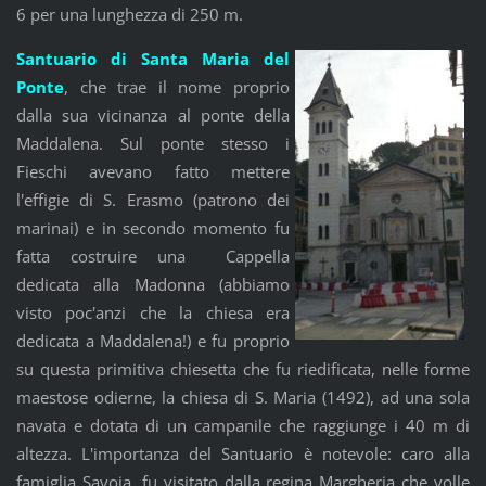
6 per una lunghezza di 250 m.
Santuario di Santa Maria del
Ponte
, che trae il nome proprio
dalla sua vicinanza al ponte della
Maddalena. Sul ponte stesso i
Fieschi avevano fatto mettere
l'effigie di S. Erasmo (patrono dei
marinai) e in secondo momento fu
fatta costruire una Cappella
dedicata alla Madonna (abbiamo
visto poc'anzi che la chiesa era
dedicata a Maddalena!) e fu proprio
su questa primitiva chiesetta che fu riedificata, nelle forme
maestose odierne, la chiesa di S. Maria (1492), ad una sola
navata e dotata di un campanile che raggiunge i 40 m di
altezza. L'importanza del Santuario è notevole: caro alla
famiglia Savoia, fu visitato dalla regina Margheria che volle