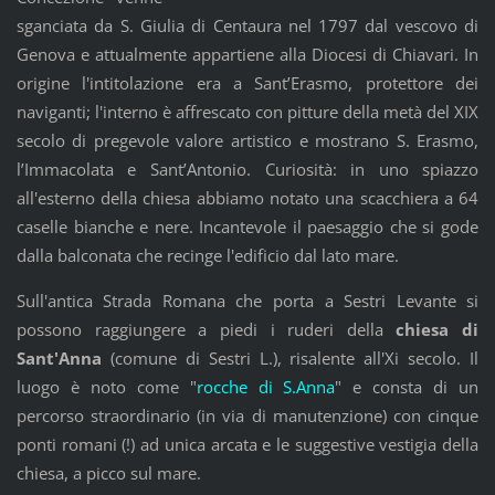
sganciata da S. Giulia di Centaura nel 1797 dal vescovo di
Genova e attualmente appartiene alla Diocesi di Chiavari. In
origine l'intitolazione era a Sant’Erasmo, protettore dei
naviganti; l'interno è affrescato con pitture della metà del XIX
secolo di pregevole valore artistico e mostrano S. Erasmo,
l’Immacolata e Sant’Antonio. Curiosità: in uno spiazzo
all'esterno della chiesa abbiamo notato una scacchiera a 64
caselle bianche e nere. Incantevole il paesaggio che si gode
dalla balconata che recinge l'edificio dal lato mare.
Sull'antica Strada Romana che porta a Sestri Levante si
possono raggiungere a piedi i ruderi della
chiesa di
Sant'Anna
(comune di Sestri L.), risalente all'Xi secolo. Il
luogo è noto come "
rocche di S.Anna
" e consta di un
percorso straordinario (in via di manutenzione) con cinque
ponti romani (!) ad unica arcata e le suggestive vestigia della
chiesa, a picco sul mare.