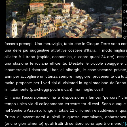
m
p
ma
so
ca
c
fossero presepi. Una meraviglia, tanto che le Cinque Terre sono con
una delle più suggestive attrattive costiere d’Italia. Il modo miglio
all’altro è il treno (rapido, economico, e copre quasi 24 ore), ess
una stazione ferroviaria efficiente. D’estate le piccole spiagge e ca
innumerevoli i ristoranti, i bar, gli alberghi, le case vacanza private
anni per accogliere un’utenza sempre maggiore, proveniente da tutto i
molte proposte per i vari tipi di visitatori in ogni stagione dell’an
limitatamente (parcheggi pochi e cari), ma meglio così!
Chi ama l’escursionismo ha a disposizione i famosi “percorsi” ch
tempo unica via di collegamento terrestre tra di essi. Sono dunque
nel Sentiero Azzurro, lungo in totale 12 chilometri e suddiviso in quat
Prima di avventurarsi a piedi in questa camminata, abbastanza 
(anche giornalmente) quali tratti di sentiero sono aperti o meno
[4]