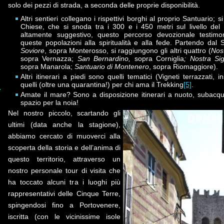
solo dei pezzi di strada, a seconda delle proprie disponibilità.
Altri sentieri collegano i rispettivi borghi al proprio Santuario; si
Chiese, che si snoda tra i 300 e i 450 metri sul livello de
altamente suggestivo, questo percorso devozionale testimon
queste popolazioni alla spiritualità e alla fede. Partendo dal
Soviore
, sopra Monterosso, si raggiungono gli altri quattro (
Nos
sopra Vernazza;
San Bernardino,
sopra Corniglia
; Nostra Si
sopra Manarola;
Santuario di Montenero
, sopra Riomaggiore).
Altri itinerari a piedi sono quelli tematici (Vigneti terrazzati, 
quelli (oltre una quarantina!) per chi ama il Trekking
[5]
.
Amate il mare? Sono a disposizione itinerari a nuoto, subacqu
spazio per la noia!
Nel nostro piccolo, scartando gli
ultimi (data anche la stagione),
abbiamo cercato di muoverci alla
scoperta della storia e dell’anima di
questo territorio, attraverso un
nostro personale tour di visita che
ha toccato alcuni tra i luoghi più
rappresentativi delle Cinque Terre,
spingendosi fino a Portovenere,
iscritta (con le vicinissime isole