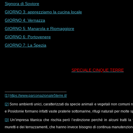
Signora di Soviore
GIORNO 3: apprezziamo la cucina locale
GIORNO 4: Vernazza
GIORNO 5: Manarola e Riomaggiore
GIORNO 6: Portovenere
GIORNO 7: La Spezia
SPECIALE CINQUE TERRE
[1]
https://www.parconazionale5terre.it/
[2]
Sono ambienti unici, caratterizzati da specie animali e vegetali non comuni 
e Posidonie formano infatti vaste praterie sottomarine, rifugi naturali per molte 
[3]
Un’impresa titanica che rischia però l’estinzione perché in alcuni tratti l
muretti e dei terrazzamenti, che hanno invece bisogno di continua manutenzio