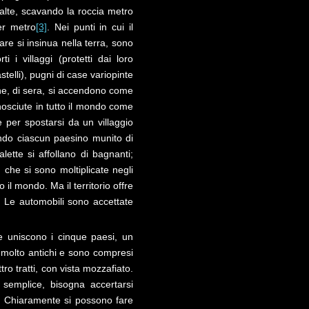
alte, scavando la roccia metro
er metro
[3]
. Nei punti in cui il
re si insinua nella terra, sono
rti i villaggi (protetti dai loro
stelli), pugni di case variopinte
he, di sera, si accendono come
osciute in tutto il mondo come
re per spostarsi da un villaggio
endo ciascun paesino munito di
lette si affollano di bagnanti;
, che si sono moltiplicate negli
l mondo. Ma il territorio offre
no. Le automobili sono accettate
e uniscono i cinque paesi, un
 molto antichi e sono compresi
tro tratti, con vista mozzafiato.
semplice, bisogna accertarsi
. Chiaramente si possono fare