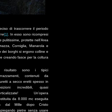
ciso di trascorrere il periodo
rre
[1]
. In esso sono ricompresi
 pulitissime, protette nell’Area
nazza, Corniglia, Manarola e
dei borghi si ergono colline e
 creando fasce per la coltura
l risultato sono i tipici
errazzamenti, contenuti da
retti a secco eretti spesso in
osizioni incredibili, quasi
erticalizzate! Un’opera
ostituita da 8.000 mc eseguita
in dal Mille dopo Cristo
mpiegando pietre senza usare