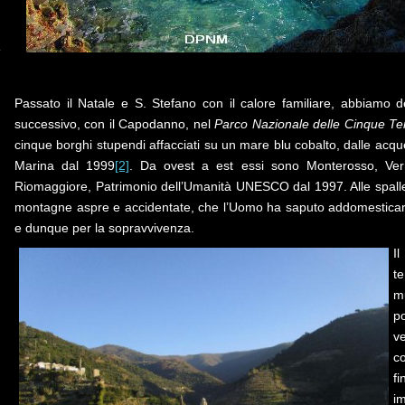
Passato il Natale e S. Stefano con il calore familiare, abbiamo de
successivo, con il Capodanno, nel
Parco Nazionale delle Cinque Te
cinque borghi stupendi affacciati su un mare blu cobalto, dalle acque
Marina dal 1999
[2]
. Da ovest a est essi sono Monterosso, Ver
Riomaggiore, Patrimonio dell’Umanità UNESCO dal 1997. Alle spalle 
montagne aspre e accidentate, che l’Uomo ha saputo addomesticare
e dunque per la sopravvivenza.
I
t
mu
p
v
c
f
i