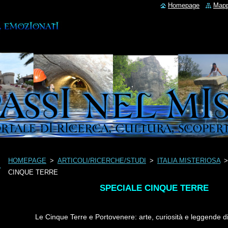
Homepage
Mapp
HOMEPAGE
>
ARTICOLI/RICERCHE/STUDI
>
ITALIA MISTERIOSA
CINQUE TERRE
SPECIALE CINQUE TERRE
Le Cinque Terre e Portovenere: arte, curiosità e leggende di