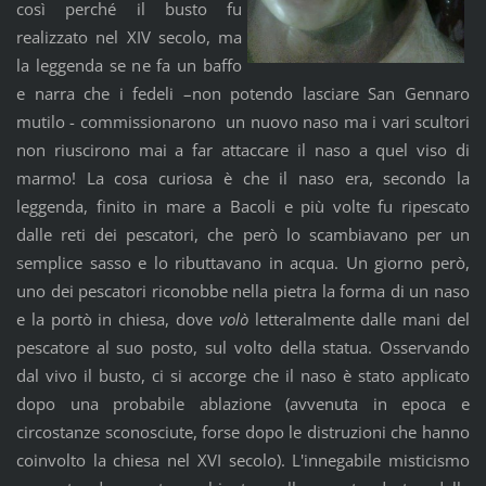
così perché il busto fu
realizzato nel XIV secolo, ma
la leggenda se ne fa un baffo
e narra che i fedeli –non potendo lasciare San Gennaro
mutilo - commissionarono un nuovo naso ma i vari scultori
non riuscirono mai a far attaccare il naso a quel viso di
marmo! La cosa curiosa è che il naso era, secondo la
leggenda, finito in mare a Bacoli e più volte fu ripescato
dalle reti dei pescatori, che però lo scambiavano per un
semplice sasso e lo ributtavano in acqua. Un giorno però,
uno dei pescatori riconobbe nella pietra la forma di un naso
e la portò in chiesa, dove
volò
letteralmente dalle mani del
pescatore al suo posto, sul volto della statua. Osservando
dal vivo il busto, ci si accorge che il naso è stato applicato
dopo una probabile ablazione (avvenuta in epoca e
circostanze sconosciute, forse dopo le distruzioni che hanno
coinvolto la chiesa nel XVI secolo). L'innegabile misticismo