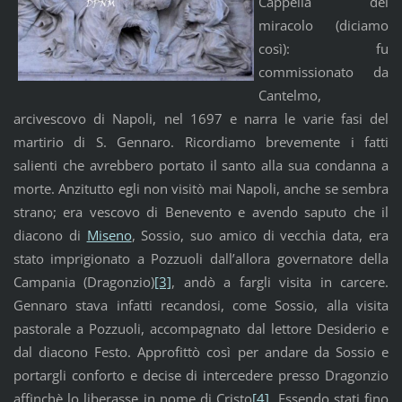
Cappella del
miracolo (diciamo
così): fu
commissionato da
Cantelmo,
arcivescovo di Napoli, nel 1697 e narra le varie fasi del
martirio di S. Gennaro. Ricordiamo brevemente i fatti
salienti che avrebbero portato il santo alla sua condanna a
morte. Anzitutto egli non visitò mai Napoli, anche se sembra
strano; era vescovo di Benevento e avendo saputo che il
diacono di
Miseno
, Sossio, suo amico di vecchia data, era
stato imprigionato a Pozzuoli dall’allora governatore della
Campania (Dragonzio)
[3]
, andò a fargli visita in carcere.
Gennaro stava infatti recandosi, come Sossio, alla visita
pastorale a Pozzuoli, accompagnato dal lettore Desiderio e
dal diacono Festo. Approfittò così per andare da Sossio e
portargli conforto e decise di intercedere presso Dragonzio
affinchè lo liberasse in nome di Cristo
[4]
. Essendo stati fino