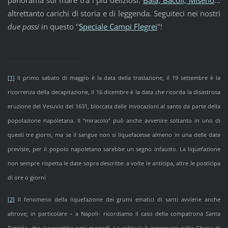
panorama sul mare tra i più deliziosi:
Baia, Bacoli, Miseno
…
altrettanto carichi di storia e di leggenda. Seguiteci nei nostri
due passi
in questo "
Speciale Campi Flegrei
"!
[1]
Il primo sabato di maggio è la data della traslazione, il 19 settembre è la
ricorrenza della decapitazione, il 16 dicembre è la data che ricorda la disastrosa
eruzione del Vesuvio del 1631, bloccata dalle invocazioni al santo da parte della
popolazione napoletana. Il “miracolo” può anche avvenire soltanto in uno di
questi tre giorni, ma se il sangue non si liquefacesse almeno in una delle date
previste, per il popolo napoletano sarebbe un segno infausto. La liquefazione
non sempre rispetta le date sopra descritte: a volte le anticipa, altre le posticipa
di ore o giorni
[2]
Il fenomeno della liquefazione dei grumi ematici di santi avviene anche
altrove; in particolare – a Napoli- ricordiamo il caso della compatrona Santa
Patrizia, che avverrebbe ogni martedì. La reliquia è conservata nella Chiesa di