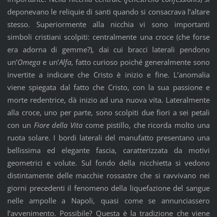
deponevano le reliquie di santi quando si consacrava l’altare
stesso. Superiormente alla nicchia vi sono importanti
simboli cristiani scolpiti: centralmente una croce (che forse
era adorna di gemme?), dai cui bracci laterali pendono
un’
Omega
e un’
Alfa
, fatto curioso poiché generalmente sono
invertite a indicare che Cristo è inizio e fine. L’anomalia
viene spiegata dal fatto che Cristo, con la sua passione e
morte redentrice, dà inizio ad una nuova vita. Lateralmente
alla croce, uno per parte, sono scolpiti due fiori a sei petali
con un
Fiore della Vita
come pistillo, che ricorda molto una
ruota solare. I bordi laterali del manufatto presentano una
bellissima ed elegante fascia, caratterizzata da motivi
geometrici e volute. Sul fondo della nicchietta si vedono
distintamente delle macchie rossastre che si ravvivano nei
giorni precedenti il fenomeno della liquefazione del sangue
nelle ampolle a Napoli, quasi come se annunciassero
l’avvenimento. Possibile? Questa è la tradizione che viene