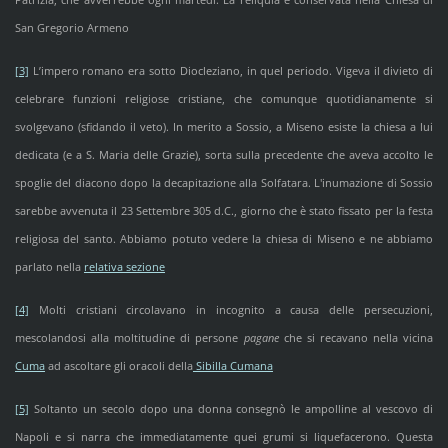
San Gregorio Armeno
[3]
L’impero romano era sotto Diocleziano, in quel periodo. Vigeva il divieto di
celebrare funzioni religiose cristiane, che comunque quotidianamente si
svolgevano (sfidando il veto). In merito a Sossio, a Miseno esiste la chiesa a lui
dedicata (e a S. Maria delle Grazie), sorta sulla precedente che aveva accolto le
spoglie del diacono dopo la decapitazione alla Solfatara. L'inumazione di Sossio
sarebbe avvenuta il 23 Settembre 305 d.C., giorno che è stato fissato per la festa
religiosa del santo. Abbiamo potuto vedere la chiesa di Miseno e ne abbiamo
parlato nella
relativa sezione
[4]
Molti cristiani circolavano in incognito a causa delle persecuzioni,
mescolandosi alla moltitudine di persone
pagane
che si recavano nella vicina
Cuma
ad ascoltare gli oracoli della
Sibilla Cumana
[5]
Soltanto un secolo dopo una donna consegnò le ampolline al vescovo di
Napoli e si narra che immediatamente quei grumi si liquefacerono. Questa