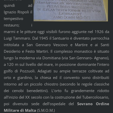
quindi ad
Ignazio Rispoli il
tempestivo
restauro; i
marmi e le pitture oggi visibili furono aggiunte nel 1926 da
Luigi Tammaro. Dal 1945 il Santuario è diventato parrocchia
intitolata a San Gennaro Vescovo e Martire e ai Santi
Desiderio e Festo Martiri. Il complesso monastico è situato
lungo la moderna via Domitiana (via San Gennaro- Agnano),
a 120 m sul livello del mare, in posizione dominante l’intero
golfo di Pozzuoli. Adagiati su ampie terrazze coltivate ad
orto e giardino, la chiesa ed il convento sono distribuiti
intorno ad un piccolo chiostro (secondo le regole classiche
dei cenobi benedettini). L’orto fu grandemente ridotto
all’inizio del XX secolo con la costruzione del Tubercolosario,
poi divenuto sede dell’ospedale del
Sovrano Ordine
Militare di Malta
(S.M.O.M.)