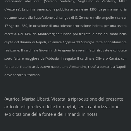
incaricando abili orafi (Stefano Godefroy, Guglielmo di Verdelay, MIlet
d’Auxerre). La prima venerazione pubblica avvenne nel 1305. La prima memoria
documentata della liquefazione del sangue di S. Gennaro nelle ampolle risale al
17 Agosto 1389, in occasione di una solenne processione indetta per una severa
carestia. Nel 1497 da Montevergine furono poi traslate le ossa del santo nella
cripta del duomo di Napoli, chiamata
Cappella del
Succorpo,
fatta appositamente
realizzare. Il cardinale Giovanni di Aragona le aveva infatti ritrovate e collocate
sotto l’altare maggiore dell’Abbazia; in seguito il cardinale Oliviero Carafa, con
l’aiuto del fratello arcivescovo napoletano Alessandro, riuscì a portarle a Napoli,
dove ancora si trovano
(Autrice. Marisa Uberti. Vietata la riproduzione del presente
articolo e il prelievo delle immagini, senza autorizzazione
e/o citazione della fonte e dei rimandi in nota)