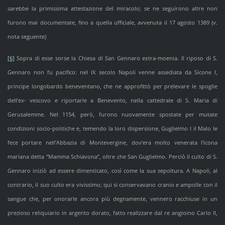
sarebbe la primissima attestazione del miracolo; se ne seguirono altre non
furono mai documentate, fino a quella ufficiale, avvenuta il 17 agosto 1389 (v.
nota seguente)
[6]
Sopra di esse sorse la Chiesa di San Gennaro extra-moenia. Il riposo di S.
Gennaro non fu pacifico: nel IX secolo Napoli venne assediata da Sicone I,
principe longobardo beneventano, che ne approfittò per prelevare le spoglie
dell’ex- vescovo e riportarle a Benevento, nella cattedrale di S. Maria di
Gerusalemme. Nel 1154, però, furono nuovamente spostate per mutate
condizioni socio-politiche e, temendo la loro dispersione, Guglielmo I il Malo le
fece portare nell’Abbazia di Montevergine, dov’era molto venerata l’icona
mariana detta “Mamma Schiavona”, oltre che San Guglielmo. Perciò il culto di S.
Gennaro iniziò ad essere dimenticato, così come la sua sepoltura. A Napoli, al
contrario, il suo culto era vivissimo; qui si conservavano cranio e ampolle con il
sangue che, per onorarle ancora più degnamente, vennero racchiuse in un
prezioso reliquiario in argento dorato, fatto realizzare dal re angioino Carlo II,