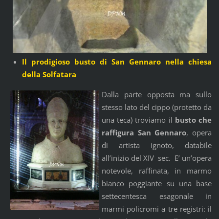
Il prodigioso busto di San Gennaro nella chiesa
della Solfatara
Dalla parte opposta ma sullo
stesso lato del cippo (protetto da
una teca) troviamo il
busto che
raffigura San
Gennaro
, opera
di artista ignoto, databile
all’inizio del XIV sec. E’ un’opera
notevole, raffinata, in marmo
bianco poggiante su una base
settecentesca esagonale in
marmi policromi a tre registri: il