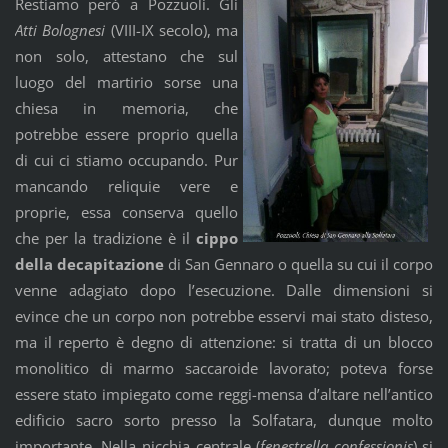
Restiamo però a Pozzuoli. Gli
Atti Bolognesi
(VIII-IX secolo), ma
non solo, attestano che sul
luogo del martirio sorse una
chiesa in memoria, che
potrebbe essere proprio quella
di cui ci stiamo occupando. Pur
mancando reliquie vere e
proprie, essa conserva quello
che per la tradizione è il
cippo
della decapitazione
di San Gennaro o quella su cui il corpo
venne adagiato dopo l’esecuzione. Dalle dimensioni si
evince che un corpo non potrebbe esservi mai stato disteso,
ma il reperto è degno di attenzione: si tratta di un blocco
monolitico di marmo saccaroide lavorato; poteva forse
essere stato impiegato come reggi-mensa d’altare nell’antico
edificio sacro sorto presso la Solfatara, dunque molto
importante. Nella nicchia centrale (
fenestrella confessionis
) si