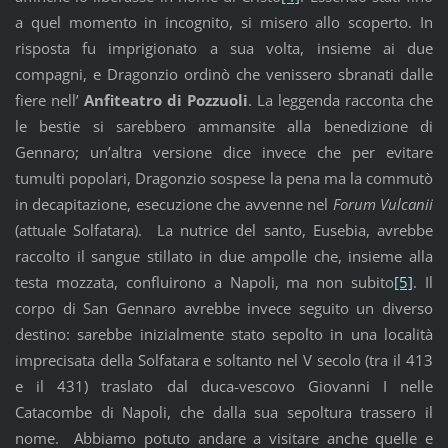
a quel momento in incognito, si misero allo scoperto. In
risposta fu imprigionato a sua volta, insieme ai due
compagni, e Dragonzio ordinò che venissero sbranati dalle
fiere nell’
Anfiteatro di Pozzuoli
. La leggenda racconta che
le bestie si sarebbero ammansite alla benedizione di
Gennaro; un’altra versione dice invece che per evitare
tumulti popolari, Dragonzio sospese la pena ma la commutò
in decapitazione, esecuzione che avvenne nel
Forum
Vulcanii
(attuale Solfatara). La nutrice del santo, Eusebia, avrebbe
raccolto il sangue stillato in due ampolle che, insieme alla
testa mozzata, confluirono a Napoli, ma non subito
[5]
. Il
corpo di San Gennaro avrebbe invece seguito un diverso
destino: sarebbe inizialmente stato sepolto in una località
imprecisata della Solfatara e soltanto nel V secolo (tra il 413
e il 431) traslato dal duca-vescovo Giovanni I nelle
Catacombe di Napoli, che dalla sua sepoltura trassero il
nome. Abbiamo potuto andare a visitare anche quelle e