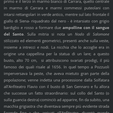
primo e il terzo in marmo bianco di Carrara, quello centrale
in marmo di Carrara e marmi commessi puteolani con
intarsi rettangolari in verde antico, mentre sul lato frontale il
giallo di Siena- riquadrato dal nero - è intarsiato con grigio
bardiglio e rosso a formare due
ampolline con il sangue
del Santo
. Sulla mitria si nota un
Nodo di Salomone
stilizzato ed elementi geometrici, presenti anche sulla veste,
insieme a intrecci e nodi. La nicchia che lo accoglie era in
origine una cappellina per la statua di un lare; a questo
busto, alto 70 cm, si attribuiscono svariati prodigi, il più
famoso dei quali risale al 1656. In quel tempo a Pozzuoli
imperversava la peste, che aveva mietuto gran parte della
popolazione; venne indetta una processione dalla Solfatara
all’Anfiteatro Flavio con il busto di San Gennaro e fu allora
che successe un fatto straordinario: sul collo del Santo (o
sulla guancia destra) cominciò ad apparire, fin da subito, una
macchia grigiastra che diventava sempre più evidente strada
facendo fino a che, arrivati all’Anfiteatro, diventò grande