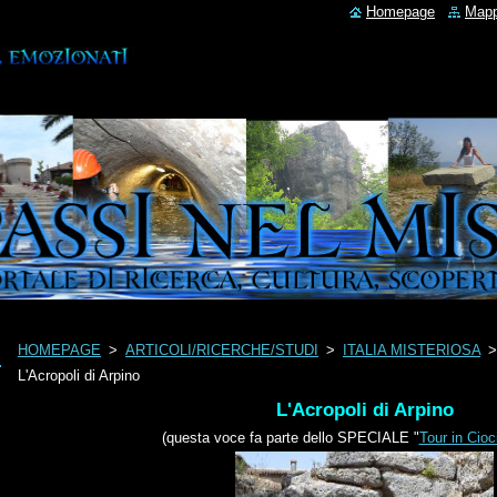
Homepage
Mapp
HOMEPAGE
>
ARTICOLI/RICERCHE/STUDI
>
ITALIA MISTERIOSA
L'Acropoli di Arpino
L'Acropoli di Arpino
(questa voce fa parte dello SPECIALE "
Tour in Cioc