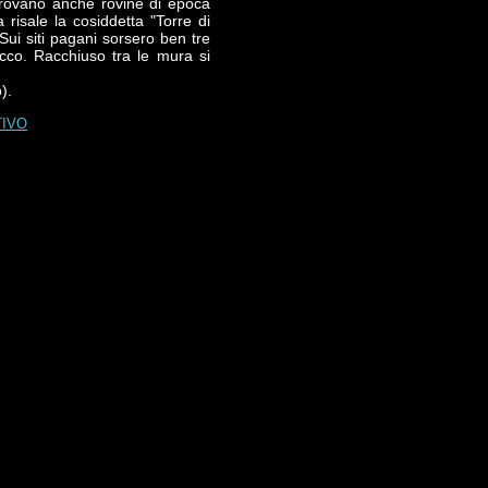
i trovano anche rovine di epoca
risale la cosiddetta "Torre di
Sui siti pagani sorsero ben tre
occo. Racchiuso tra le mura si
).
TIVO