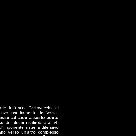
ie dell'antica Civitavecchia di
itivo insediamento dei Volsci.
esso ad arco a sesto acuto
ondo alcuni risalirebbe al VII
ll'imponente sistema difensivo
ano verso un'altro complesso