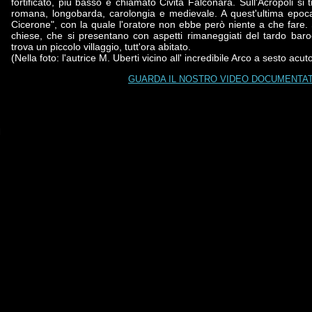
fortificato, più basso e chiamato Civita Falconara. Sull'Acropoli s
romana, longobarda, carolongia e medievale. A quest'ultima epoca 
Cicerone", con la quale l'oratore non ebbe però niente a che fare. 
chiese, che si presentano con aspetti rimaneggiati del tardo bar
trova un piccolo villaggio, tutt'ora abitato.
(Nella foto: l'autrice M. Uberti vicino all' incredibile Arco a sesto acuto
GUARDA IL NOSTRO VIDEO DOCUMENTA
l