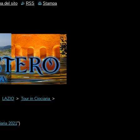
a del sito
RSS
Stampa
>
LAZIO
>
Tour in Ciociaria
>
iaria 2021
")