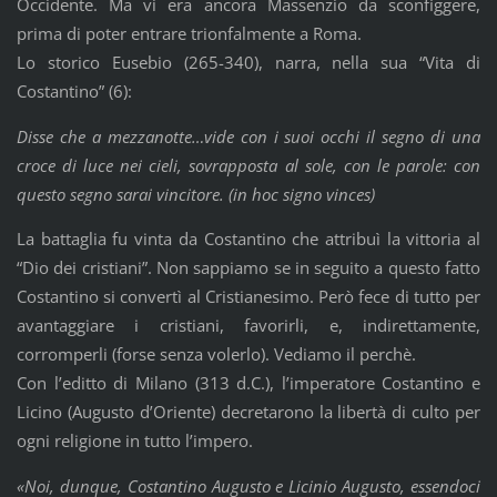
Occidente. Ma vi era ancora Massenzio da sconfiggere,
prima di poter entrare trionfalmente a Roma.
Lo storico Eusebio (265-340), narra, nella sua “Vita di
Costantino” (6):
Disse che a mezzanotte…vide con i suoi occhi il segno di una
croce di luce nei cieli, sovrapposta al sole, con le parole: con
questo segno sarai vincitore. (in hoc signo vinces)
La battaglia fu vinta da Costantino che attribuì la vittoria al
“Dio dei cristiani”. Non sappiamo se in seguito a questo fatto
Costantino si convertì al Cristianesimo. Però fece di tutto per
avantaggiare i cristiani, favorirli, e, indirettamente,
corromperli (forse senza volerlo). Vediamo il perchè.
Con l’editto di Milano (313 d.C.), l’imperatore Costantino e
Licino (Augusto d’Oriente) decretarono la libertà di culto per
ogni religione in tutto l’impero.
«Noi, dunque, Costantino Augusto e Licinio Augusto, essendoci