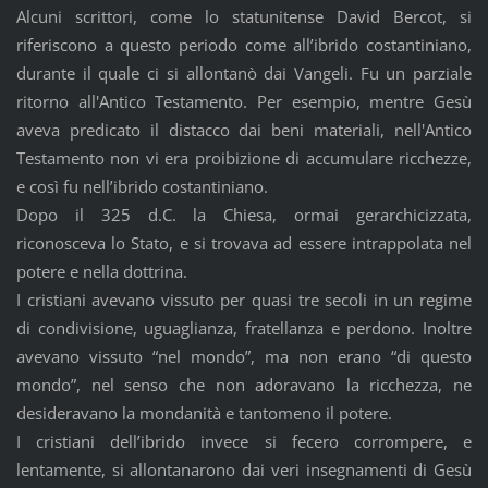
Alcuni scrittori, come lo statunitense David Bercot, si
riferiscono a questo periodo come all’ibrido costantiniano,
durante il quale ci si allontanò dai Vangeli. Fu un parziale
ritorno all'Antico Testamento. Per esempio, mentre Gesù
aveva predicato il distacco dai beni materiali, nell'Antico
Testamento non vi era proibizione di accumulare ricchezze,
e così fu nell’ibrido costantiniano.
Dopo il 325 d.C. la Chiesa, ormai gerarchicizzata,
riconosceva lo Stato, e si trovava ad essere intrappolata nel
potere e nella dottrina.
I cristiani avevano vissuto per quasi tre secoli in un regime
di condivisione, uguaglianza, fratellanza e perdono. Inoltre
avevano vissuto “nel mondo”, ma non erano “di questo
mondo”, nel senso che non adoravano la ricchezza, ne
desideravano la mondanità e tantomeno il potere.
I cristiani dell’ibrido invece si fecero corrompere, e
lentamente, si allontanarono dai veri insegnamenti di Gesù