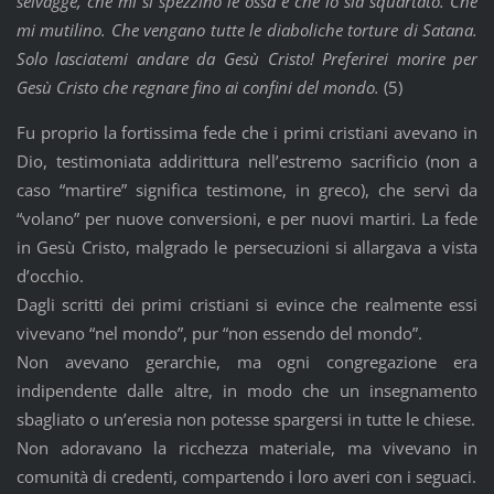
selvagge, che mi si spezzino le ossa e che io sia squartato. Che
mi mutilino. Che vengano tutte le diaboliche torture di Satana.
Solo lasciatemi andare da Gesù Cristo! Preferirei morire per
Gesù Cristo che regnare fino ai confini del mondo.
(5)
Fu proprio la fortissima fede che i primi cristiani avevano in
Dio, testimoniata addirittura nell’estremo sacrificio (non a
caso “martire” significa testimone, in greco), che servì da
“volano” per nuove conversioni, e per nuovi martiri. La fede
in Gesù Cristo, malgrado le persecuzioni si allargava a vista
d’occhio.
Dagli scritti dei primi cristiani si evince che realmente essi
vivevano “nel mondo”, pur “non essendo del mondo”.
Non avevano gerarchie, ma ogni congregazione era
indipendente dalle altre, in modo che un insegnamento
sbagliato o un’eresia non potesse spargersi in tutte le chiese.
Non adoravano la ricchezza materiale, ma vivevano in
comunità di credenti, compartendo i loro averi con i seguaci.