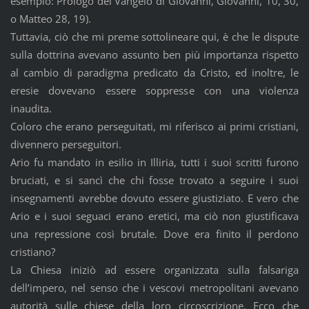
esempio: Prologo del Vangelo di Giovanni, Giovanni, 10, 30,
o Matteo 28, 19).
Tuttavia, ciò che mi preme sottolineare qui, è che le dispute
sulla dottrina avevano assunto ben più importanza rispetto
al cambio di paradigma predicato da Cristo, ed inoltre, le
eresie dovevano essere soppresse con una violenza
inaudita.
Coloro che erano perseguitati, mi riferisco ai primi cristiani,
divennero perseguitori.
Ario fu mandato in esilio in Illiria, tutti i suoi scritti furono
bruciati, e si sancì che chi fosse trovato a seguire i suoi
insegnamenti avrebbe dovuto essere giustiziato. E vero che
Ario e i suoi seguaci erano eretici, ma ciò non giustificava
una repressione così brutale. Dove era finito il perdono
cristiano?
La Chiesa iniziò ad essere organizzata sulla falsariga
dell’impero, nel senso che i vescovi metropolitani avevano
autorità sulle chiese della loro circoscrizione. Ecco che