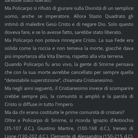
Ma Policarpo si rifiutò di giurare sulla Divinità di un semplice
uomo, anche se imperatore. Allora Stazio Quadrato gli
intimò di maledire Gesù Cristo e di negare Dio. Solo questo
doveva fare, e se lo avesse fatto, sarebbe stato liberato.
Ma Policarpo non poteva rinnegare Cristo. La sua Fede era
solida come la roccia e non temeva la morte, giacchè dava
più importanza alla Vita Eterna, rispetto alla vita terrena.
Quando Policarpo fu arso vivo, la gente di Smirne pensava
che con la sua morte avrebbe cancellato per sempre quella
“detestabile superstizione”, chiamata Cristianesimo.
Ma negli anni seguenti, il Cristianesimo invece di scomparire
crebbe sempre più, la comunità si ampliò e la parola di
Cristo si diffuse in tutto l’impero.
Ma da chi erano costituite le prime comunità di cristiani?
Oltre a Policarpo di Smirne, si ricorda Ignazio d’Antiochia
(35-107 d.C.), Giustino Martire, (100-168 d.C.), Ireneo di
Lione (130-202 d.C.), Clemente di Alessandria (150-215 d.C),