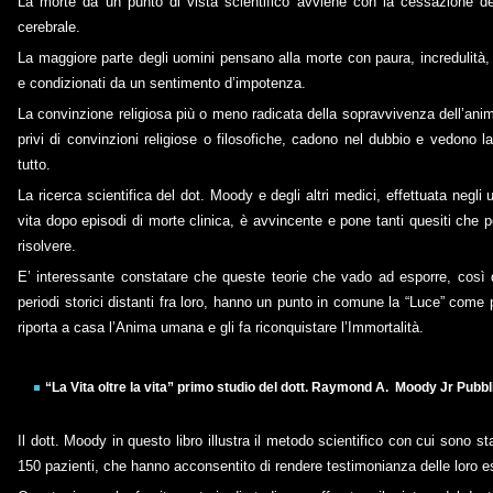
La morte da un punto di vista scientifico avviene con la cessazione dell’
cerebrale.
La maggiore parte degli uomini pensano alla morte con paura, incredulità,
e condizionati da un sentimento d’impotenza.
La convinzione religiosa più o meno radicata della sopravvivenza dell’anim
privi di convinzioni religiose o filosofiche, cadono nel dubbio e vedono 
tutto.
La ricerca scientifica del dot. Moody e degli altri medici, effettuata negli u
vita dopo episodi di morte clinica, è avvincente e pone tanti quesiti che p
risolvere.
E’ interessante constatare che queste teorie che vado ad esporre, così di
periodi storici distanti fra loro, hanno un punto in comune la “Luce” come 
riporta a casa l’Anima umana e gli fa riconquistare l’Immortalità.
“La Vita oltre la vita” primo studio del dott. Raymond A. Moody Jr
Pubbl
Il dott. Moody in questo libro illustra il metodo scientifico con cui sono s
150 pazienti, che hanno acconsentito di rendere testimonianza delle loro e