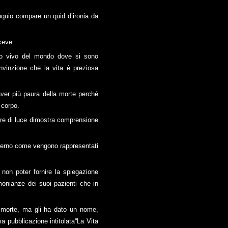
oquio compare un quid d’ironia da
ceve.
do vivo del mondo dove si sono
onvinzione che la vita è preziosa
aver più paura della morte perché
 corpo.
sere di luce dimostra comprensione
inferno come vengono rappresentati
non poter fornire la spiegazione
imonianze dei suoi pazienti che in
e-morte, ma gli ha dato un nome,
a pubblicazione intitolata“La Vita