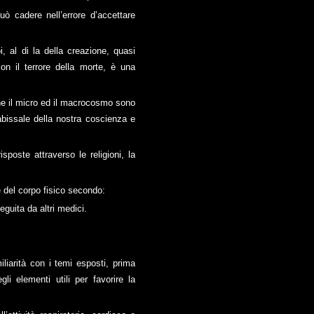
ò cadere nell’errore d’accettare
i, al di la della creazione, quasi
con il terrore della morte, è una
he il micro ed il macrocosmo sono
abissale della nostra coscienza e
sposte attraverso le religioni, la
e del corpo fisico secondo:
guita da altri medici.
liarità con i temi esposti, prima
li elementi utili per favorire la