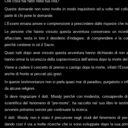
Che cosa hai fatto nella tua vita?
Queste domande non sono rivolte in modo inquisitorio ed a volte nel coll
parte di chi pone le domande.
L’Essere emana amore e comprensione a prescindere dalle risposte che ri
Le persone che hanno vissuto questa avventura conservano un ricor
affacciate, resta in loro il desiderio d’indagare, di comprendere e la c
perché contiene in sé il Sacro.
Quasi tutti dopo aver vissuto questa avventura hanno dichiarato di non 
hanno ormai la sicurezza della sopravvivenza dell’anima dopo la morte del
Viene a cadere il concetto di premio o castigo dopo la morte, infatti l’Es
anche di fronte ai peccati più gravi.
In queste testimonianze non si parla quasi mai di paradiso, purgatorio o 
da alcune religioni.
Si deve ringraziare il dott. Moody perché con modestia, consapevole di 
scientifica del fenomeno di “pre-morte”, ha raccolto nel suo libro le test
avvenire potranno servire per continuare la ricerca.
Il dott. Moody non è stato il precursore negli studi del fenomeno di pr
dando così il via a molte ricerche che si sono sviluppate dopo la sua prim