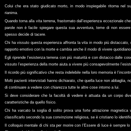
Colui che era stato giudicato morto, in modo inspiegabile ritorna nel 
rianima.
Quando torna alla vita terrena, frastornato dall’esperienza eccezionale c
parole non è facile spiegare questa sua avventura, teme di non essere
spesso decide di tacere.
Chi ha vissuto questa esperienza affronta la vita in modo più distaccato, 
rapporto emotivo con la morte e cambia anche il modo di vivere quotidiano
Egli riprende l’esistenza terrena con più maturità e con distacco dalle co
vissuto l’esperienza della morte aiuta a vivere più consapevolmente l’esist
Il ricordo più significativo che resta indelebile nella loro memoria è l’incontr
Molti pazienti intervistati hanno dichiarato, che quella luce non abbaglia, n
di continuare a vedere con chiarezza tutte le altre cose intorno a lui.
Si deve considerare che la facoltà di vedere è attuata da un corpo dive
caratteristiche da quello fisico.
Chi ha varcato la soglia di solito prova una forte attrazione magnetica 
classificarlo secondo la sua convinzione religiosa, se è cristiano lo identific
Il colloquio mentale di chi sta per morire con l’Essere di luce è sempre lo