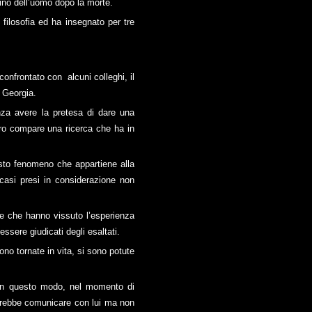
tino dell’uomo dopo la morte.
 filosofia ed ha insegnato per tre
è confrontato con alcuni colleghi, il
 Georgia.
nza avere la pretesa di dare una
ibro compare una ricerca che ha in
sto fenomeno che appartiene alla
i casi presi in considerazione non
ne che hanno vissuto l’esperienza
essere giudicati degli esaltati.
no tornate in vita, si sono potute
a in questo modo, nel momento di
orrebbe comunicare con lui ma non