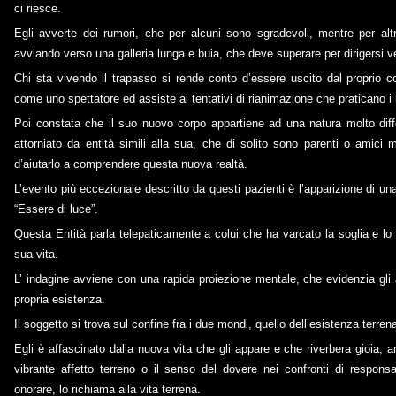
ci riesce.
Egli avverte dei rumori, che per alcuni sono sgradevoli, mentre per al
avviando verso una galleria lunga e buia, che deve superare per dirigersi ve
Chi sta vivendo il trapasso si rende conto d’essere uscito dal proprio co
come uno spettatore ed assiste ai tentativi di rianimazione che praticano i
Poi constata che il suo nuovo corpo appartiene ad una natura molto diffe
attorniato da entità simili alla sua, che di solito sono parenti o amici m
d’aiutarlo a comprendere questa nuova realtà.
L’evento più eccezionale descritto da questi pazienti è l’apparizione di 
“Essere di luce”.
Questa Entità parla telepaticamente a colui che ha varcato la soglia e lo 
sua vita.
L’ indagine avviene con una rapida proiezione mentale, che evidenzia gli a
propria esistenza.
Il soggetto si trova sul confine fra i due mondi, quello dell’esistenza terrena 
Egli è affascinato dalla nuova vita che gli appare e che riverbera gioia,
vibrante affetto terreno o il senso del dovere nei confronti di respons
onorare, lo richiama alla vita terrena.