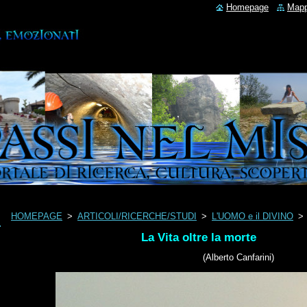
Homepage
Mapp
HOMEPAGE
>
ARTICOLI/RICERCHE/STUDI
>
L'UOMO e il DIVINO
>
La Vita oltre la morte
(Alberto Canfarini)