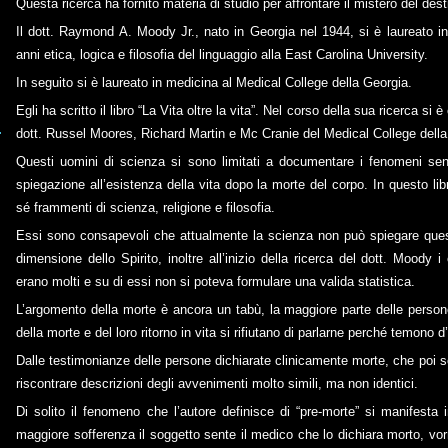
Questa ricerca ha fornito materia di studio per affrontare il mistero del des
Il dott. Raymond A. Moody Jr., nato in Georgia nel 1944, si è laureato in
anni etica, logica e filosofia del linguaggio alla East Carolina University.
In seguito si è laureato in medicina al Medical College della Georgia.
Egli ha scritto il libro “La Vita oltre la vita”. Nel corso della sua ricerca si 
dott. Russel Moores, Richard Martin e Mc Cranie del Medical College della
Questi uomini di scienza si sono limitati a documentare i fenomeni se
spiegazione all’esistenza della vita dopo la morte del corpo. In questo l
sé frammenti di scienza, religione e filosofia.
Essi sono consapevoli che attualmente la scienza non può spiegare que
dimensione dello Spirito, inoltre all’inizio della ricerca del dott. Moody 
erano molti e su di essi non si poteva formulare una valida statistica.
L’argomento della morte è ancora un tabù, la maggiore parte delle perso
della morte e del loro ritorno in vita si rifiutano di parlarne perché temono d’
Dalle testimonianze delle persone dichiarate clinicamente morte, che poi so
riscontrare descrizioni degli avvenimenti molto simili, ma non identici.
Di solito il fenomeno che l’autore definisce di “pre-morte” si manifest
maggiore sofferenza il soggetto sente il medico che lo dichiara morto, v