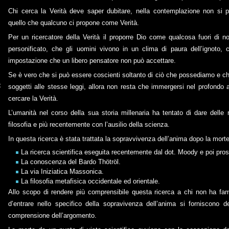
Chi cerca la Verità deve saper dubitare, nella contemplazione non si pu
quello che qualcuno ci propone come Verità.
Per un ricercatore della Verità il proporre Dio come qualcosa fuori di no
personificato, che gli uomini vivono in un clima di paura dell’ignoto, 
impostazione che un libero pensatore non può accettare.
Se è vero che si può essere coscienti soltanto di ciò che possediamo e c
cano
soggetti alle stesse leggi, allora non resta che immergersi nel profondo 
cercare la Verità.
L’umanità nel corso della sua storia millenaria ha tentato di dare delle ri
filosofia e più recentemente con l’ausilio della scienza.
In questa ricerca è stata trattata la sopravvivenza dell’anima dopo la mort
La ricerca scientifica eseguita recentemente dal dot. Moody e poi prose
La conoscenza del Bardo Thötröl.
La via Iniziatica Massonica.
La filosofia metafisica occidentale ed orientale.
Allo scopo di rendere più comprensibile questa ricerca a chi non ha fami
d’entrare nello specifico della sopravivenza dell’anima si forniscono deg
comprensione dell’argomento.