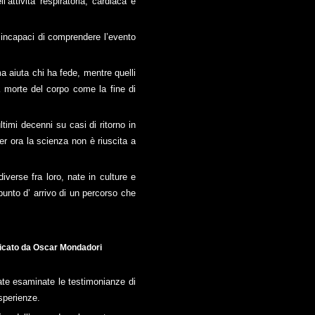
attività respiratoria, cardiaca e
 incapaci di comprendere l’evento
a aiuta chi ha fede, mentre quelli
la morte del corpo come la fine di
ltimi decenni su casi di ritorno in
er ora la scienza non è riuscita a
verse fra loro, nate in culture e
punto d’ arrivo di un percorso che
icato da Oscar Mondadori
tate esaminate le testimonianze di
sperienze.