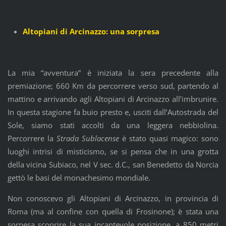
Altopiani di Arcinazzo: una sorpresa
La mia “avventura” è iniziata la sera precedente alla
premiazione; 660 Km da percorrere verso sud, partendo al
mattino e arrivando agli Altopiani di Arcinazzo all’imbrunire.
In questa stagione fa buio presto e, usciti dall’Autostrada del
Sole, siamo stati accolti da una leggera nebbiolina.
Percorrere la
Strada Sublacense
è stato quasi magico: sono
luoghi intrisi di misticismo, se si pensa che in una grotta
della vicina Subiaco, nel V sec. d.C., san Benedetto da Norcia
gettò le basi del monachesimo mondiale.
Non conoscevo gli Altopiani di Arcinazzo, in provincia di
Roma (ma al confine con quella di Frosinone); è stata una
sorpesa scoprire la sua incantevole posizione, a 850 metri