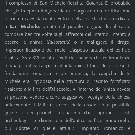
il complesso di San Michele (località Goiane). E' probabile
che già in epoca longobarda qui sorgesse una fortificazione
o punto di avvistamento. Fulcro dell'area è la chiesa dedicata
a
San Michele
, amato dal popolo longobardo; il santo
compare ben tre volte sugli affreschi dell'interno, intento a
pesare le anime (
Psicostasia
) o a trafiggere il drago,
impersonificazione del male. L'aspetto attuale dell'edificio
risale al XV e XVI secolo. L'edificio conserva le testimonianze
di una primitiva cappella ad aula unica, titpica delle chiese di
fondazione romanica o preromanica; la cappella di S.
Michele era inglobata nella struttura di recinto fortificato
risalente alla fine dell'XI secolo. All'interno dell'unica navata
si possono vedere alcune suggestive vestigia della chiesa
antecedente il Mille (e anche delle ossa); ciò è possibile
grazie a dei pannelli trasparenti che coprono i resti
archeologici. Le dimensioni dell'antico edificio erano molto
più ridotte di quelle attuali; l'impianto romanico e