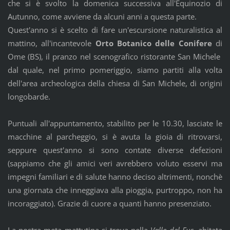
che si è svolto la domenica successiva all'Equinozio di
Autunno, come avviene da alcuni anni a questa parte.
Quest'anno si è scelto di fare un'escursione naturalistica al
mattino, all'incantevole
Orto Botanico delle Conifere
di
Ome (BS), il pranzo nel scenografico ristorante San Michele
dal quale, nel primo pomeriggio, siamo partiti alla volta
dell'area archeologica della chiesa di San Michele, di origini
longobarde.
Puntuali all'appuntamento, stabilito per le 10.30, lasciate le
macchine al parcheggio, si è avuta la gioia di ritrovarsi,
seppure quest'anno si sono contate diverse defezioni
(sappiamo che gli amici veri avrebbero voluto esservi ma
impegni familiari e di salute hanno deciso altrimenti, nonchè
una giornata che inneggiava alla pioggia, purtroppo, non ha
incoraggiato). Grazie di cuore a quanti hanno presenziato.
La nostra meta mattutina si trova nella
Valle del Fus
, abitata