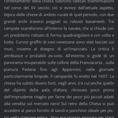
l'orientamento della chiesa subirono radicali trasformazioni
nel corso del XV secolo; ciò si evince dall'attuale aspetto,
titpico delle chiese di ambito rurale di quel periodo, con due
grandi archi traversi poggiati su robusti basamenti. Tre
campate scandiscono all'interno la navata, che si chiude con
un presbiterio rialzato di forma quadrangolare e con volta a
botte. Curiosi graffiti di navi veneziane sono stati lasciati sui
muri, insieme al disegno di un'impiccato. La critica li
attribuisce a probabili ex-voto. All'esterno si gode di un
panorama insuperabile sulle colline della Franciacorta , sulla
pianura Padana fino agli Appennini, nelle giornate
particolarmente limpide. Il campanile fu eretto nel 1607. La
chiesa ha subito diversi furti, negli anni, tra cui anche quello
del dipinto della pala d'altare, ritrovato poco prima
dell'imprudente ritaglio per farne dei pezzi più piccoli adatti
alla vendita sul mercato nero! Sul retro della Chiesa si può
accedere al parco fornito di tavoli e panchine: ideale per pic-
nic nella stagione estiva. Non era proprio giornata per stare