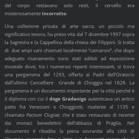
del corpo restavano solo resti, il cervello era
misteriosamente
incorrotto
.
Una collezione privata di arte sacra, un piccolo ma
significativo tesoro, ha preso vita dal 7 dicembre 1997 sopra
la Sagrestia e la Cappellina della chiesa dei Filippini. Si tratta
di due ampi vani chiamati localmente “camaroni”, che dopo
adeguato risanamento sono stati adibiti ad esposizione
museale dove, tra i numerosi reperti interessanti, si trova
una pergamena del 1293, offerta ai Padri dell’Oratorio
dall’ultimo Cancelliere Grande di Chioggia nel 1828. La
pergamena è un documento importante per la città perché è
il diploma con cui il
doge Gradenigo
autenticava un antico
patto fra Veneziani e Chioggiotti, risalente al 1135 e
chiamato
Pactum Clugiae
, che è stato restaurato di recente
dai monaci benedettini dell’abbazia di Praglia. Nel
documento è ribadita la piena sovranità alla città di
Chioggia, ponendo fine ai litigi e ai frequenti ricorsi che si