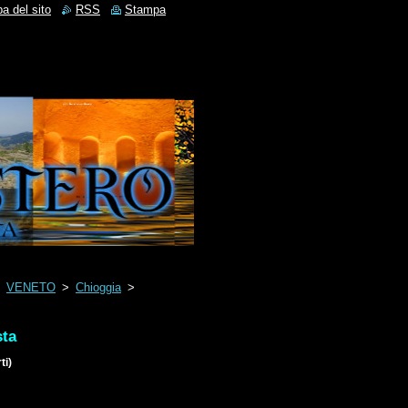
a del sito
RSS
Stampa
>
VENETO
>
Chioggia
>
sta
ti)