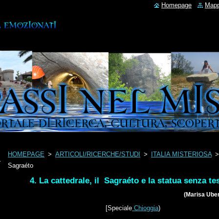
Homepage
Mapp
HOMEPAGE
>
ARTICOLI/RICERCHE/STUDI
>
ITALIA MISTERIOSA
Sagraéto
4. La cattedrale, il Sagraéto e la statua senza te
(Marisa Uber
[Speciale
Chioggia
)