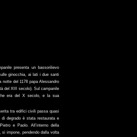
panile presenta un bassorilievo
le ginocchia, ai lati i due santi
na notte del 1178 papa Alessandro
età del XIII secolo). Sul campanile
e, che era del X secolo, e la sua
rita tra edifici civili passa quasi
di degrado è stata restaurata e
ietro e Paolo. All’interno della
, si impone, pendendo dalla volta