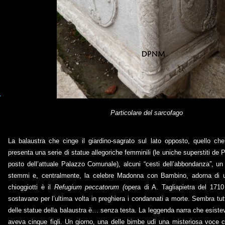
Particolare del sarcofago
La balaustra che cinge il giardino-sagrato sul lato opposto, quello che
presenta una serie di statue allegoriche femminili (le uniche superstiti de 
posto dell’attuale Palazzo Comunale), alcuni “cesti dell’abbondanza”, un
stemmi e, centralmente, la celebre Madonna con Bambino, adorna di u
chioggiotti è il
Refugium peccatorum (
opera di A. Tagliapietra del 1710
sostavano per l’ultima volta in preghiera i condannati a morte. Sembra t
delle statue della balaustra è… senza testa. La leggenda narra che esiste
aveva cinque figli. Un giorno, una delle bimbe udì una misteriosa voce 