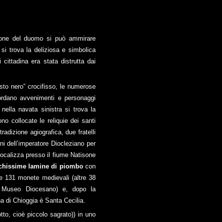
rione del duomo si può ammirare
si trova la deliziosa e simbolica
 cittadina era stata distrutta dai
sto nero” crocifisso, le numerose
cordano avvenimenti e personaggi
nella navata sinistra si trova la
no collocate le reliquie dei santi
radizione agiografica, due fratelli
ni dell’imperatore Diocleziano per
i localizza presso il fiume Natisone
ichissime lamine di piombo
con
tre 131 monete medievali (altre 38
 nel Museo Diocesano) e, dopo la
 di Chioggia è Santa Cecilia.
otto, cioè piccolo sagrato)) in uno