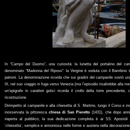
In “Campo del Duomo”, una curiosità: la lunetta del portalino del cam
denominato “Madonna del Riposo”: la Vergine è seduta con il Bambino sul
patroni. La denominazione ricorda che sui gradini del campanile sostò u
III, nel suo viaggio in fuga verso Venezia (ma l’episodio risalirebbe alla m
un’epigrafe in caratteri gotici ricorda il crollo della torre precedent
ricostruzione.
Dirimpetto al campanile e alla chiesetta di S. Martino, lungo il Corso e inse
inosservata la pittoresca
chiesa di San Pieretto
(1431), che dopo anni 
riaperta al pubblico; la sua dedicazione completa è ai SS. Apostoli P
‘chiesetta’, semplice e armoniosa nelle forme e austera nella decorazione