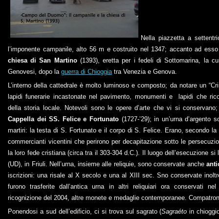
Nella piazzetta a settent
l’imponente campanile, alto 56 m e costruito nel 1347; accanto ad esso 
chiesa di San Martino
(1393), eretta per i fedeli di Sottomarina, la cui
Genovesi, dopo la
guerra di Chioggia
tra Venezia e Genova.
L’interno della cattedrale è molto luminoso e composto; da notare un “Cri
lapidi funerarie incastonate nel pavimento, monumenti e lapidi che ri
della storia locale. Notevoli sono le opere d’arte che vi si conservano; 
Cappella dei SS. Felice e Fortunato
(1727-’29); in un’urna d’argento so
martiri: la testa di S. Fortunato e il corpo di S. Felice. Erano, secondo la t
commercianti vicentini che perirono per decapitazione sotto le persecuzio
la loro fede cristiana (circa tra il 303-304 d.C.). Il luogo dell’esecuzione s
(UD), in Friuli. Nell’urna, insieme alle reliquie, sono conservate anche
ant
iscrizioni: una risale al X secolo e una al XIII sec. Sno conservate inol
furono trasferite dall’antica urna in altri reliquiari ora conservati
ricognizione del 2004, altre monete e medaglie contemporanee. Compatrona
Ponendosi a sud dell’edificio, ci si trova sul sagrato (
Sagraéto
in chioggi