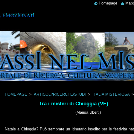
Homepage
Mapp
HOMEPAGE
>
ARTICOLI/RICERCHE/STUDI
>
ITALIA MISTERIOSA
Tra i misteri di Chioggia (VE)
(Marisa Uberti)
Natale a Chioggia? Può sembrare un itinerario insolito per le festività n