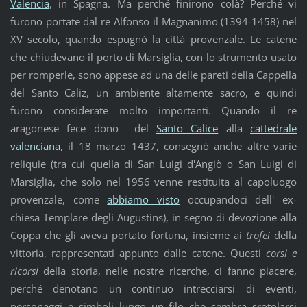
Valencia
, in Spagna. Ma perché finirono colà? Perché vi
furono portate dal re Alfonso il Magnanimo (1394-1458) nel
XV secolo, quando espugnò la città provenzale. Le catene
che chiudevano il porto di Marsiglia, con lo strumento usato
per romperle, sono appese ad una delle pareti della Cappella
del Santo Caliz, un ambiente altamente sacro, e quindi
furono considerate molto importanti. Quando il re
aragonese fece dono del
Santo Calice
alla
cattedrale
valenciana
, il 18 marzo 1437, consegnò anche altre varie
reliquie (tra cui quella di San Luigi d'Angiò o San Luigi di
Marsiglia, che solo nel 1956 venne restituita al capoluogo
provenzale, come
abbiamo visto
occupandoci dell' ex-
chiesa Templare degli Augustins), in segno di devozione alla
Coppa che gli aveva portato fortuna, insieme ai
trofei
della
vittoria, rappresentati appunto dalle catene. Questi
corsi e
ricorsi
della storia, nelle nostre ricerche, ci fanno piacere,
perché denotano un continuo intrecciarsi di eventi,
personaggi e simboli lungo un filo che sembra srotolarsi