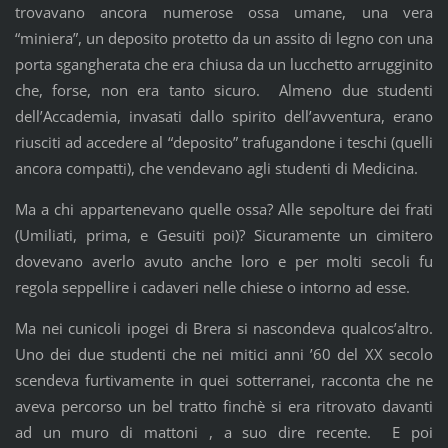
trovavano ancora numerose ossa umane, una vera
“miniera”, un deposito protetto da un assito di legno con una
porta sgangherata che era chiusa da un lucchetto arrugginito
che, forse, non era tanto sicuro. Almeno due studenti
dell’Accademia, invasati dallo spirito dell’avventura, erano
riusciti ad accedere al “deposito” trafugandone i teschi (quelli
ancora compatti), che vendevano agli studenti di Medicina.
Ma a chi appartenevano quelle ossa? Alle sepolture dei frati
(Umiliati, prima, e Gesuiti poi)? Sicuramente un cimitero
dovevano averlo avuto anche loro e per molti secoli fu
regola seppellire i cadaveri nelle chiese o intorno ad esse.
Ma nei cunicoli ipogei di Brera si nascondeva qualcos’altro.
Uno dei due studenti che nei mitici anni ’60 del XX secolo
scendeva furtivamente in quei sotterranei, racconta che ne
aveva percorso un bel tratto finchè si era ritrovato davanti
ad un muro di mattoni , a suo dire recente. E poi