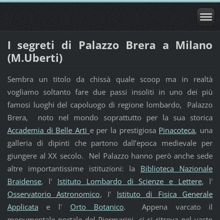
I segreti di Palazzo Brera a Milano
(M.Uberti)
Sembra un titolo da chissà quale scoop ma in realtà
vogliamo soltanto fare due passi insoliti in uno dei più
famosi luoghi del capoluogo di regione lombardo, Palazzo
Brera, noto nel mondo soprattutto per la sua storica
Accademia di Belle Arti
e per la prestigiosa
Pinacoteca
, una
galleria di dipinti che partono dall’epoca medievale per
giungere al XX secolo. Nel Palazzo hanno però anche sede
altre importantissime istituzioni: la
Biblioteca Nazionale
Braidense
, l'
Istituto Lombardo di Scienze e Lettere
, l'
Osservatorio Astronomico
, I'
Istituto di Fisica Generale
Applicata
e l'
Orto Botanico
. Appena varcato il
monumentale portale del Piermarini, ci si ritrova nel vasto