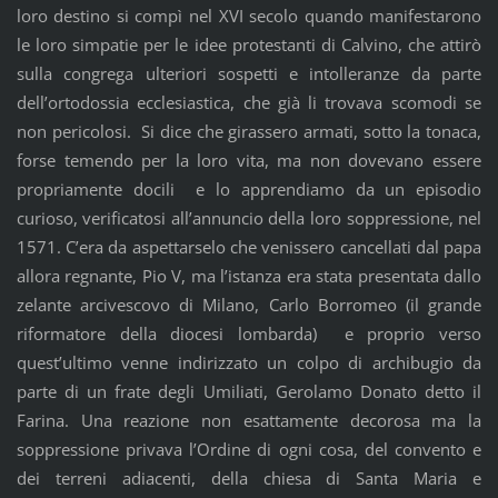
loro destino si compì nel XVI secolo quando manifestarono
le loro simpatie per le idee protestanti di Calvino, che attirò
sulla congrega ulteriori sospetti e intolleranze da parte
dell’ortodossia ecclesiastica, che già li trovava scomodi se
non pericolosi. Si dice che girassero armati, sotto la tonaca,
forse temendo per la loro vita, ma non dovevano essere
propriamente docili e lo apprendiamo da un episodio
curioso, verificatosi all’annuncio della loro soppressione, nel
1571. C’era da aspettarselo che venissero cancellati dal papa
allora regnante, Pio V, ma l’istanza era stata presentata dallo
zelante arcivescovo di Milano, Carlo Borromeo (il grande
riformatore della diocesi lombarda) e proprio verso
quest’ultimo venne indirizzato un colpo di archibugio da
parte di un frate degli Umiliati, Gerolamo Donato detto il
Farina. Una reazione non esattamente decorosa ma la
soppressione privava l’Ordine di ogni cosa, del convento e
dei terreni adiacenti, della chiesa di Santa Maria e