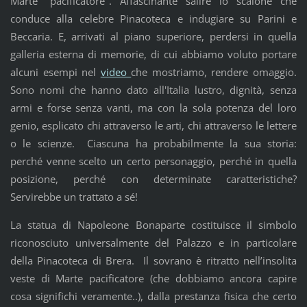
Marte "pacificatore". Affascinante salire lo scalone che
conduce alla celebre Pinacoteca e indugiare su Parini e
Beccaria. E, arrivati al piano superiore, perdersi in quella
galleria esterna di memorie, di cui abbiamo voluto portare
alcuni esempi nel
video
che mostriamo, rendere omaggio.
Sono nomi che hanno dato all'Italia lustro, dignità, senza
armi e forse senza vanti, ma con la sola potenza del loro
genio, esplicato chi attraverso le arti, chi attraverso le lettere
o le scienze. Ciascuna ha probabilmente la sua storia:
perché venne scelto un certo personaggio, perché in quella
posizione, perché con determinate caratteristiche?
Servirebbe un trattato a sé!
La statua di Napoleone Bonaparte costituisce il simbolo
riconosciuto universalmente del Palazzo e in particolare
della Pinacoteca di Brera. Il sovrano è ritratto nell’insolita
veste di Marte pacificatore (che dobbiamo ancora capire
cosa significhi veramente..), dalla prestanza fisica che certo