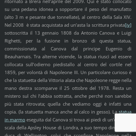
ritornato a Brera nell’aprile del 2009. Qui è stato collocato
su una pedana idonea a sopportare il peso del manufatto
(alto 3 m e pesante due tonnellate), al centro della Sala XIV.
Nel 2008 è stata acquistata ad un’asta la scrittura privata
[iv]
sottoscritta il 13 gennaio 1808 da Antonio Canova e Luigi
Righetti, per la fusione in bronzo di questa statua,
commissionata al Canova dal principe Eugenio di
Beauharnais. Tra alterne vicende, la statua riuscì ad essere
collocata sull’odierno piedistallo al centro del cortile nel
1859, per volontà di Napoleone III. Un particolare curioso è
che la statuetta della Vittoria alata che Napoleone regge nella
mano destra scomparve il 25 ottobre del 1978. Resta un
mistero sul chi l’abbia sottratta, anche perché non sarebbe
più stata ritrovata; quella che vediamo oggi è infatti una
copia. (la statuetta manca anche al calco in gesso). La
statua
in marmo
eseguita dal Canova si trova ai piedi di un’elegante
scala della Apsley House di Londra, a suo tempo dimora del
duca di Wellington, colui che sconfisse Napoleone nella