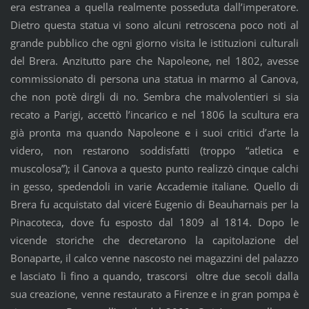
era estranea a quella realmente posseduta dall’imperatore.
Dietro questa statua vi sono alcuni retroscena poco noti al
grande pubblico che ogni giorno visita le istituzioni culturali
del Brera. Anzitutto pare che Napoleone, nel 1802, avesse
commissionato di persona una statua in marmo al Canova,
che non potè dirgli di no. Sembra che malvolentieri si sia
recato a Parigi, accettò l’incarico e nel 1806 la scultura era
già pronta ma quando Napoleone e i suoi critici d’arte la
videro, non restarono soddisfatti (troppo “atletica e
muscolosa”); il Canova a questo punto realizzò cinque calchi
in gesso, spedendoli in varie Accademie italiane. Quello di
Brera fu acquistato dal viceré Eugenio di Beauharnais per la
Pinacoteca, dove fu esposto dal 1809 al 1814. Dopo le
vicende storiche che decretarono la capitolazione del
Bonaparte, il calco venne nascosto nei magazzini del palazzo
e lasciato lì fino a quando, trascorsi oltre due secoli dalla
sua creazione, venne restaurato a Firenze e in gran pompa è