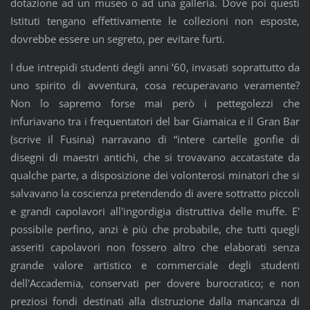
dotazione ad un museo o ad una galleria. Dove poi questi
Istituti tengano effettivamente le collezioni non esposte,
dovrebbe essere un segreto, per evitare furti.
I due intrepidi studenti degli anni ’60, invasati soprattutto da
uno spirito di avventura, cosa recuperavano veramente?
Non lo sapremo forse mai però i pettegolezzi che
infuriavano tra i frequentatori del bar Giamaica e il Gran Bar
(scrive il Fusina) narravano di “intere cartelle gonfie di
disegni di maestri antichi, che si trovavano accatastate da
qualche parte, a disposizione dei volonterosi minatori che si
salvavano la coscienza pretendendo di avere sottratto piccoli
e grandi capolavori all'ingordigia distruttiva delle muffe. E'
possibile perfino, anzi è più che probabile, che tutti quegli
asseriti capolavori non fossero altro che elaborati senza
grande valore artistico e commerciale degli studenti
dell'Accademia, conservati per dovere burocratico; e non
preziosi fondi destinati alla distruzione dalla mancanza di