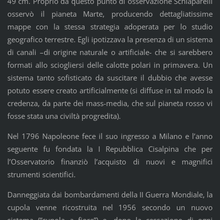
49 cm. Proprio da questo punto di osservazione Schiaparelli
osservò il pianeta Marte, producendo dettagliatissime
mappe con la stessa strategia adoperata per lo studio
geografico terrestre. Egli ipotizzava la presenza di un sistema
di canali –di origine naturale o artificiale- che si sarebbero
formati allo sciogliersi delle calotte polari in primavera. Un
sistema tanto sofisticato da suscitare il dubbio che avesse
potuto essere creato artificialmente (si diffuse in tal modo la
credenza, da parte dei mass-media, che sul pianeta rosso vi
fosse stata una civiltà progredita).
Nel 1796 Napoleone fece il suo ingresso a Milano e l’anno
seguente fu fondata la I Repubblica Cisalpina che per
l’Osservatorio finanziò l’acquisto di nuovi e magnifici
strumenti scientifici.
Danneggiata dai bombardamenti della II Guerra Mondiale, la
cupola venne ricostruita nel 1956 secondo un nuovo