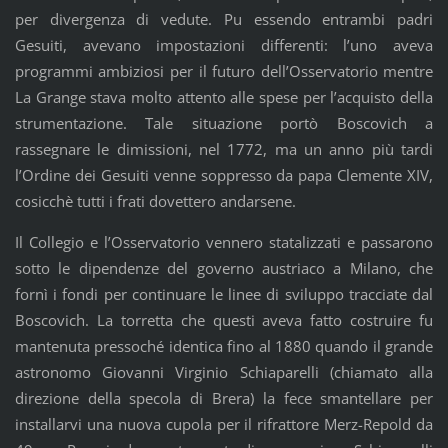
per divergenza di vedute. Pu essendo entrambi padri
Gesuiti, avevano impostazioni differenti: l’uno aveva
programmi ambiziosi per il futuro dell’Osservatorio mentre
La Grange stava molto attento alle spese per l’acquisto della
strumentazione. Tale situazione portò Boscovich a
rassegnare le dimissioni, nel 1772, ma un anno più tardi
l’Ordine dei Gesuiti venne soppresso da papa Clemente XIV,
cosicchè tutti i frati dovettero andarsene.
Il Collegio e l’Osservatorio vennero statalizzati e passarono
sotto le dipendenze del governo austriaco a Milano, che
fornì i fondi per continuare le linee di sviluppo tracciate dal
Boscovich. La torretta che questi aveva fatto costruire fu
mantenuta pressoché identica fino al 1880 quando il grande
astronomo Giovanni Virginio Schiaparelli (chiamato alla
direzione della specola di Brera) la fece smantellare per
installarvi una nuova cupola per il rifrattore Merz-Repold da