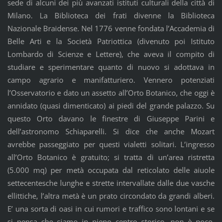
sede di alcuni dei più avanzati istituti culturali della città di
Milano. La Biblioteca dei frati divenne la Biblioteca
Nazionale Braidense. Nel 1776 venne fondata l’Accademia di
Belle Arti e la Società Patriottica (divenuto poi Istituto
Lombardo di Scienze e Lettere), che aveva il compito di
studiare e sperimentare quanto di nuovo si adottava in
campo agrario e manifatturiero. Vennero potenziati
l’Osservatorio e dato un assetto all’Orto Botanico, che oggi è
annidato (quasi dimenticato) ai piedi del grande palazzo. Su
questo Orto davano le finestre di Giuseppe Parini e
dell’astronomo Schiaparelli. Si dice che anche Mozart
avrebbe passeggiato per questi vialetti solitari. L’ingresso
all’Orto Botanico è gratuito; si tratta di un’area ristretta
(5.000 mq) per metà occupata dal reticolato delle aiuole
settecentesche lunghe e strette intervallate dalle due vasche
ellittiche, l’altra metà è un prato circondato da grandi alberi.
E’ una sorta di oasi in cui rumori e traffico sono lontani e se
si pensa che siamo in pieno centro storico, non è poco,