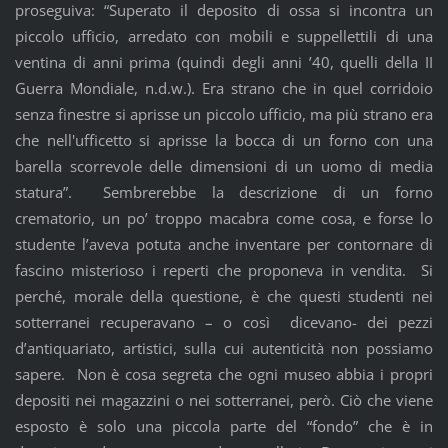
proseguiva: “Superato il deposito di ossa si incontra un
piccolo ufficio, arredato con mobili e suppellettili di una
ventina di anni prima (quindi degli anni ’40, quelli della II
Guerra Mondiale, n.d.w.). Era strano che in quel corridoio
senza finestre si aprisse un piccolo ufficio, ma più strano era
che nell'ufficetto si aprisse la bocca di un forno con una
barella scorrevole delle dimensioni di un uomo di media
statura”. Sembrerebbe la descrizione di un forno
crematorio, un po’ troppo macabra come cosa, e forse lo
studente l’aveva potuta anche inventare per contornare di
fascino misterioso i reperti che proponeva in vendita. Si
perché, morale della questione, è che questi studenti nei
sotterranei recuperavano – o così dicevano- dei pezzi
d’antiquariato, artistici, sulla cui autenticità non possiamo
sapere. Non è cosa segreta che ogni museo abbia i propri
depositi nei magazzini o nei sotterranei, però. Ciò che viene
esposto è solo una piccola parte del “fondo” che è in