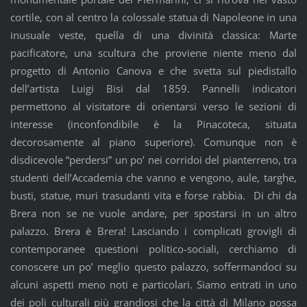
cortile, con al centro la colossale statua di Napoleone in una
inusuale veste, quella di una divinità classica: Marte
pacificatore, una scultura che proviene niente meno dal
progetto di Antonio Canova e che svetta sul piedistallo
dell’artista Luigi Bisi dal 1859. Pannelli indicatori
permettono al visitatore di orientarsi verso le sezioni di
interesse (inconfondibile è la Pinacoteca, situata
decorosamente al piano superiore). Comunque non è
disdicevole “perdersi” un po’ nei corridoi del pianterreno, tra
studenti dell’Accademia che vanno e vengono, aule, targhe,
busti, statue, muri trasudanti vita e forse rabbia. Di chi da
Brera non se ne vuole andare, per spostarsi in un altro
palazzo. Brera è Brera! Lasciando i complicati grovigli di
contemporanee questioni politico-sociali, cerchiamo di
conoscere un po’ meglio questo palazzo, soffermandoci su
alcuni aspetti meno noti e particolari. Siamo entrati in uno
dei poli culturali più grandiosi che la città di Milano possa