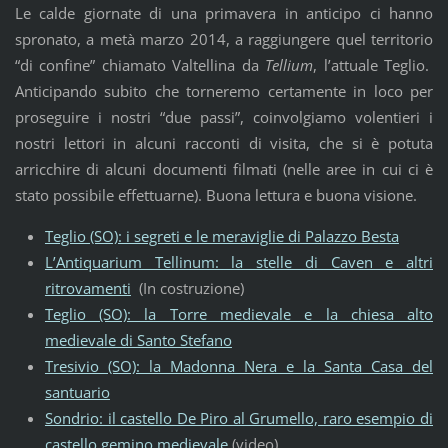
Le calde giornate di una primavera in anticipo ci hanno
spronato, a metà marzo 2014, a raggiungere quel territorio
“di confine” chiamato Valtellina da
Tellium
, l’attuale Teglio.
Anticipando subito che torneremo certamente in loco per
proseguire i nostri “due passi”, coinvolgiamo volentieri i
nostri lettori in alcuni racconti di visita, che si è potuta
arricchire di alcuni documenti filmati (nelle aree in cui ci è
stato possibile effettuarne). Buona lettura e buona visione.
Teglio (SO): i segreti e le meraviglie di Palazzo Besta
L’Antiquarium Tellinum: la stelle di Caven e altri
ritrovamenti
(In costruzione)
Teglio (SO): la Torre medievale e la chiesa alto
medievale di Santo Stefano
Tresivio (SO): la Madonna Nera e la Santa Casa del
santuario
Sondrio: il castello De Piro al Grumello, raro esempio di
castello gemino medievale
(video)