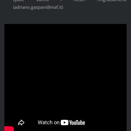
(adriano.gaspani@inaf.it)