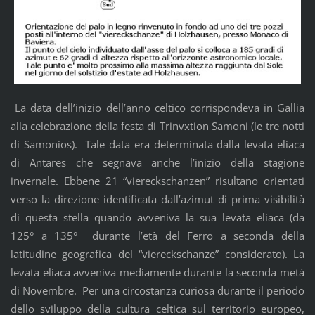
La data dell’inizio dell’anno celtico corrispondeva in Gallia
alla celebrazione della festa di Trinvxtion Samoni (le tre notti
di Samonios). Tale data era determinata dalla levata eliaca
di Antares che segnava anche l’inizio della stagione
invernale. Ebbene 21 “viereckschanzen” risultano orientati
verso la direzione identificata dall’azimut di prima visibilità
di questa stella quando avveniva la sua levata eliaca (da
125° a 135° durante l’età del Ferro a seconda della
latitudine geografica del “viereckschanze” considerato). La
levata eliaca avveniva mediamente durante la seconda metà
di Novembre. Per una circostanza curiosa durante il periodo
dello sviluppo della cultura celtica sul territorio europeo,