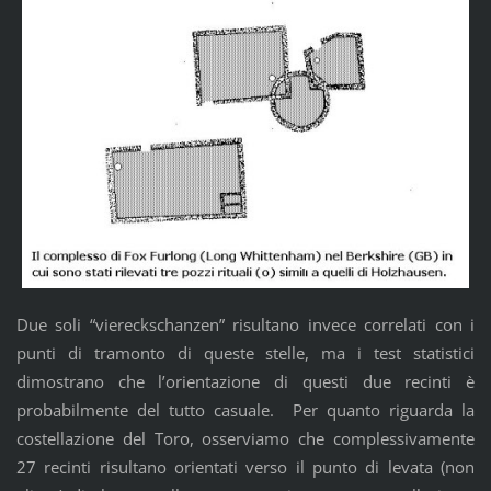
Due soli “viereckschanzen” risultano invece correlati con i
punti di tramonto di queste stelle, ma i test statistici
dimostrano che l’orientazione di questi due recinti è
probabilmente del tutto casuale. Per quanto riguarda la
costellazione del Toro, osserviamo che complessivamente
27 recinti risultano orientati verso il punto di levata (non