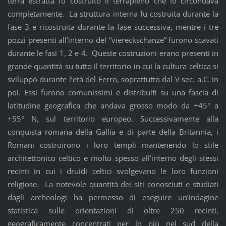
terra estratta fu costruito il terrapieno che lo circondava
completamente. La struttura interna fu costruita durante la
fase 3 e ricostruita durante la fase successiva, mentre i tre
pozzi presenti all’interno del “viereckschanze” furono scavati
durante le fasi 1, 2 e 4. Queste costruzioni erano presenti in
grande quantità su tutto il territorio in cui la cultura celtica si
sviluppò durante l’età del Ferro, soprattutto dal V sec. a.C. in
poi. Essi furono comunissimi e distribuiti su una fascia di
latitudine geografica che andava grosso modo da +45° a
+55° N, sul territorio europeo. Successivamente alla
conquista romana della Gallia e di parte della Britannia, i
Romani costruirono i loro templi mantenendo lo stile
architettonico celtico e molto spesso all’interno degli stessi
recinti in cui i druidi celtici svolgevano le loro funzioni
religiose. La notevole quantità dei siti conosciuti e studiati
dagli archeologi ha permesso di eseguire un’indagine
statistica sulle orientazioni di oltre 250 recinti,
geograficamente concentrati per lo più nel sud della