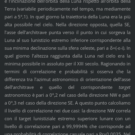
è l’inclinazione dell’orbita della Luna rispetto all’orbita della
Terra (variabile periodicamente nel tempo, ma mediamente
pari a 5°,1). In quel giorno la traiettoria della Luna era la più
alta possibile nel cielo. Nella direzione opposta, quella SE,
l’asse dell’architrave punta verso il punto in cui sorgeva la
Luna al suo lunistizio estremo inferiore corrispondente alla
sua minima declinazione sulla sfera celeste, pari a δ=(-ε-i). In
quel giorno l’altezza raggiunta dalla Luna nel cielo era la
minima possibile in assoluto per il XIII secolo. Ragionando in
termini di correlazione e probabilità si osserva che la
differenza tra l’azimut astronomico di orientazione dell’asse
dell’architrave e quello del corrispondente
target
astronomico è pari a 0°,2 nel caso della direzione NW e pari
a 0°,3 nel caso della direzione SE. A questo punto calcoliamo
il livello di correlazione nei due casi: la direzione NW correla
con il target lunistiziale estremo superiore lunare con un
livello di correlazione pari a 99,9994% che corrisponde ad
una probabilità di correlazione casuale pari a Pr=0,0035. Nel