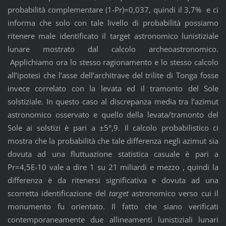
probabilità complementare (1-Pr)=0,037, quindi il 3,7% e ci
informa che solo con tale livello di probabilità possiamo
ritenere male identificato il target astronomico lunistiziale
lunare mostrato dal calcolo archeoastronomico.
Applichiamo ora lo stesso ragionamento e lo stesso calcolo
all’ipotesi che l’asse dell’architrave del trilite di Tonga fosse
invece correlato con la levata ed il tramonto del Sole
solstiziale. In questo caso al discrepanza media tra l’azimut
astronomico osservato e quello della levata/tramonto del
Sole ai solstizi è pari a ±5°,9. Il calcolo probabilistico ci
mostra che la probabilità che tale differenza negli azimut sia
dovuta ad una fluttuazione statistica casuale è pari a
Pr=4,5E-10 vale a dire 1 su 21 miliardi e mezzo , quindi la
differenza è da ritenersi significativa e dovuta ad una
scorretta identificazione del
target
astronomico verso cui il
monumento fu orientato. Il fatto che siano verificati
contemporaneamente due allineamenti lunistiziali lunari