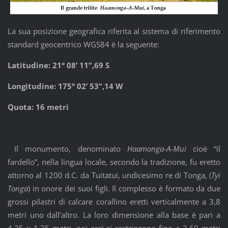
La sua posizione geografica riferita al sistema di riferimento
standard geocentrico WGS84 è la seguente:
Latitudine: 21° 08’ 11”,69 S
Longitudine: 175° 02’ 53”,14 W
Quota: 16 metri
Il monumento, denominato
Haamonga-A-Mui
cioè “il
fardello”, nella lingua locale, secondo la tradizione, fu eretto
attorno al 1200 d.C. da Tuitatui, undicesimo re di Tonga, (
Tyi
Tonga
) in onore dei suoi figli. Il complesso è formato da due
grossi pilastri di calcare corallino eretti verticalmente a 3,8
metri uno dall’altro. La loro dimensione alla base è pari a
4,25 x 1,35 metri, poi essi si restringono fino a 3,60 metri