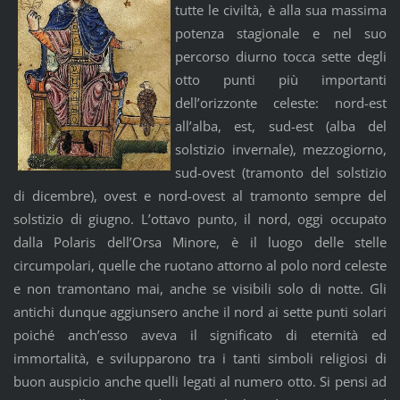
tutte le civiltà, è alla sua massima
potenza stagionale e nel suo
percorso diurno tocca sette degli
otto punti più importanti
dell’orizzonte celeste: nord-est
all’alba, est, sud-est (alba del
solstizio invernale), mezzogiorno,
sud-ovest (tramonto del solstizio
di dicembre), ovest e nord-ovest al tramonto sempre del
solstizio di giugno. L’ottavo punto, il nord, oggi occupato
dalla Polaris dell’Orsa Minore, è il luogo delle stelle
circumpolari, quelle che ruotano attorno al polo nord celeste
e non tramontano mai, anche se visibili solo di notte. Gli
antichi dunque aggiunsero anche il nord ai sette punti solari
poiché anch’esso aveva il significato di eternità ed
immortalità, e svilupparono tra i tanti simboli religiosi di
buon auspicio anche quelli legati al numero otto. Si pensi ad