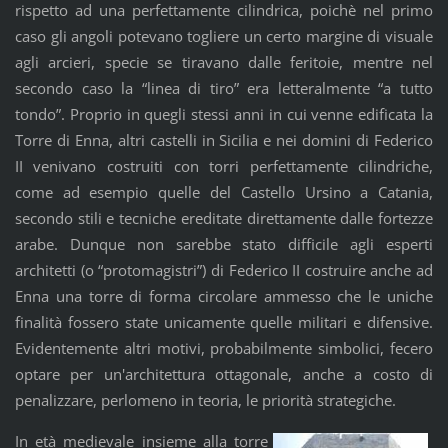
rispetto ad una perfettamente cilindrica, poichè nel primo
caso gli angoli potevano togliere un certo margine di visuale
agli arcieri, specie se tiravano dalle feritoie, mentre nel
secondo caso la “linea di tiro” era letteralmente “a tutto
tondo”. Proprio in quegli stessi anni in cui venne edificata la
Torre di Enna, altri castelli in Sicilia e nei domini di Federico
II venivano costruiti con torri perfettamente cilindriche,
come ad esempio quelle del Castello Ursino a Catania,
secondo stili e tecniche ereditate direttamente dalle fortezze
arabe. Dunque non sarebbe stato difficile agli esperti
architetti (o “protomagistri”) di Federico II costruire anche ad
Enna una torre di forma circolare ammesso che le uniche
finalità fossero state unicamente quelle militari e difensive.
Evidentemente altri motivi, probabilmente simbolici, fecero
optare per un'architettura ottagonale, anche a costo di
penalizzare, perlomeno in teoria, le priorità strategiche.
In età medievale insieme alla torre