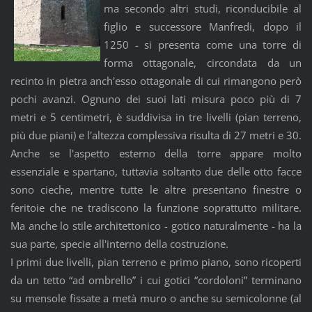
ma secondo altri studi, riconducibile al
figlio e successore Manfredi, dopo il
1250 - si presenta come una torre di
forma ottagonale, circondata da un
recinto in pietra anch'esso ottagonale di cui rimangono però
pochi avanzi. Ognuno dei suoi lati misura poco più di 7
metri e 5 centimetri, è suddivisa in tre livelli (pian terreno,
più due piani) e l'altezza complessiva risulta di 27 metri e 30.
Anche se l'aspetto esterno della torre appare molto
essenziale e spartano, tuttavia soltanto due delle otto facce
sono cieche, mentre tutte le altre presentano finestre o
feritoie che ne tradiscono la funzione soprattutto militare.
Ma anche lo stile architettonico - gotico naturalmente - ha la
sua parte, specie all'interno della costruzione.
I primi due livelli, pian terreno e primo piano, sono ricoperti
da un tetto “ad ombrello” i cui gotici “cordoloni” terminano
su mensole fissate a metà muro o anche su semicolonne (al