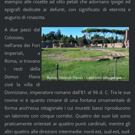
esempio alle rosette ad otto petali che adornano ipogei ed
epigrafi dedicate ai defunti, con significato di eternità e
augurio di rinascita.
A due passi dal
Colosseo,
nell’area dei Fori
Imperiali, a
Roma, si trovano
i resti della
Domus
Flavia
cioè la villa di
Domiziano, imperatore romano dall'81 al 96 d. C. Tra le sue
rovine vi è quanto rimane di una fontana ornamentale di
forma anch’essa ottagonale i cui muretti bassi riproducono
un labirinto con cinque corridoi. Quattro dei suoi lati sono
praticamente orientati ai quattro punti cardinali, mentre gli
altri quattro alle direzioni intermedie: nord-est, sud-est, sud-